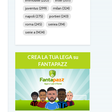
immobile
(220)
inter
(357)
juventus
(299)
milan
(324)
napoli
(275)
portieri
(243)
roma
(245)
seriea
(314)
serie a
(1434)
CREA LA TUA LEGA su
FANTAPAZZ