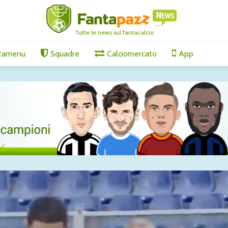
Tutte le news sul fantacalcio
tamenu
Squadre
Calciomercato
App
ornamenti
Molina alla Roma: è
Milan: O
5 agosto
fatta
mirino