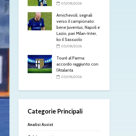
/2026
05/08/2026
0
 Cagliari, affare
Amichevoli, segnali
Nap
è l’ok
verso il campionato:
pre
anta
bene Juventus, Napoli e
un 
Lazio, pari Milan-Inter,
Lev
/2026
ko il Sassuolo
0
 Parma,
05/08/2026
efinito: visite
Mas
in corso
Touré al Parma:
Fio
accordo raggiunto con
il R
/2026
l’Atalanta
libe
05/08/2026
0
Categorie Principali
Analisi Assist