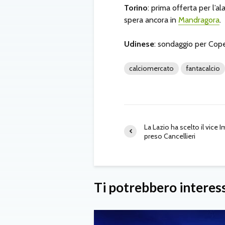
Torino
: prima offerta per l’a
spera ancora in
Mandragora
.
Udinese
: sondaggio per Cope
calciomercato
fantacalcio
La Lazio ha scelto il vice 
preso Cancellieri
Ti potrebbero interes