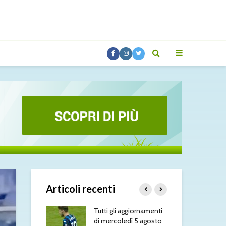
Articoli recenti
sorio torna nel
Tutti gli aggiornamenti
Mol
di mercoledì 5 agosto
fat