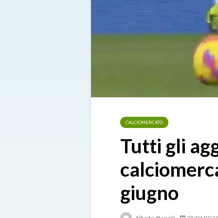
CALCIOMERCATO
Tutti gli a
calciomerc
giugno
Alberto Mangili
29/06/2022