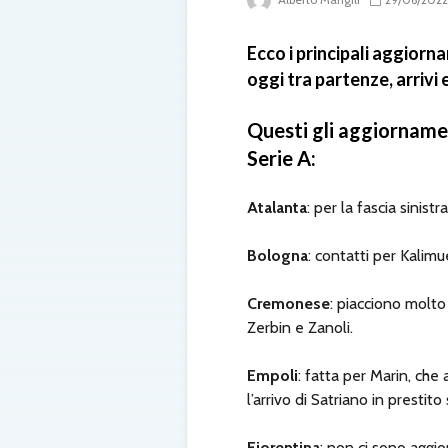
Ecco i principali aggiorn
oggi tra partenze, arrivi 
Questi gli aggiornamen
Serie A:
Atalanta
: per la fascia sinist
Bologna
: contatti per Kalim
Cremonese
: piacciono molto
Zerbin e Zanoli.
Empoli
: fatta per Marin, che a
l’arrivo di Satriano in prestito
Fiorentina
: non ci sono aggio