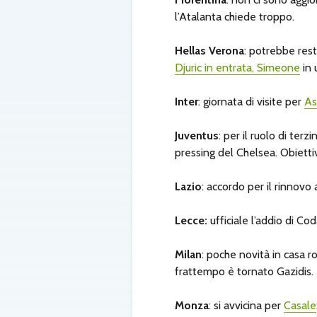
l’Atalanta chiede troppo.
Hellas Verona
: potrebbe rest
Djuric in entrata, Simeone
in 
Inter
: giornata di visite per
As
Juventus
: per il ruolo di terz
pressing del Chelsea. Obiett
Lazio
: accordo per il rinnovo
Lecce:
ufficiale l’addio di Co
Milan
: poche novità in casa r
frattempo è tornato Gazidis.
Monza
: si avvicina per
Casale