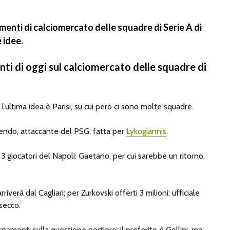
amenti di calciomercato delle squadre di Serie A di
e idee.
ti di oggi sul calciomercato delle squadre di
ra l’ultima idea è Parisi, su cui però ci sono molte squadre.
uendo, attaccante del PSG; fatta per
Lykogiannis
.
 3 giocatori del Napoli: Gaetano, per cui sarebbe un ritorno,
rriverà dal Cagliari; per Zurkovski offerti 3 milioni; ufficiale
 secco.
rnamenti sulla questione portiere: il preferito è Gollini, ma