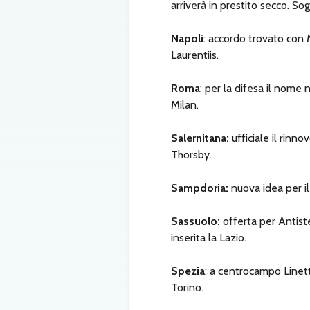
arriverà in prestito secco. S
Napoli
: accordo trovato con M
Laurentiis.
Roma
: per la difesa il nome
Milan.
Salernitana:
ufficiale il rinn
Thorsby.
Sampdoria:
nuova idea per i
Sassuolo:
offerta per Antiste
inserita la Lazio.
Spezia
: a centrocampo Linet
Torino.