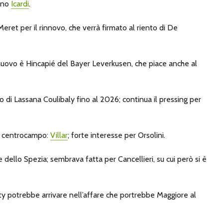
ogno
Icardi
.
eret per il rinnovo, che verrà firmato al riento di De
 nuovo è Hincapié del Bayer Leverkusen, che piace anche al
ovo di Lassana Coulibaly fino al 2026; continua il pressing per
l centrocampo:
Villar
; forte interesse per Orsolini.
 dello Spezia; sembrava fatta per Cancellieri, su cui però si è
ty potrebbe arrivare nell’affare che portrebbe Maggiore al