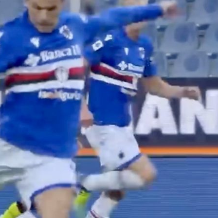
05/08/2026
06/08
egnali
Napoli: Lukaku non si
Maldini al
ionato:
presenta e Gutierrez è
chiuso: c’
, Napoli e
un giocatore del
dell’Atal
an-Inter,
Leverkusen
06/08
05/08/2026
Touré al
Mastantuono alla
accordo d
a:
Fiorentina, affare fatto:
mediche 
unto con
il Real Madrid dà il via
06/08
libera
05/08/2026