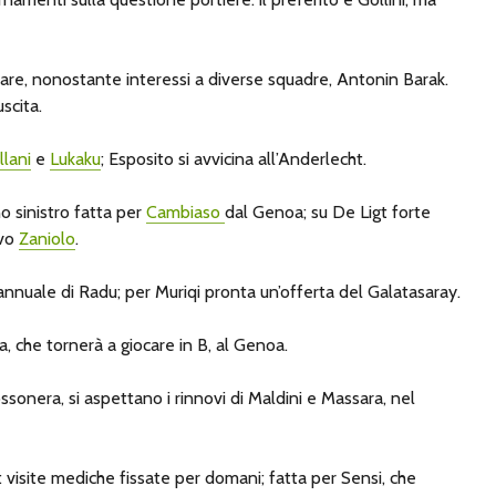
are, nonostante interessi a diverse squadre, Antonin Barak.
uscita.
llani
e
Lukaku
; Esposito si avvicina all’Anderlecht.
ino sinistro fatta per
Cambiaso
dal Genoa; su De Ligt forte
ivo
Zaniolo
.
 annuale di Radu; per Muriqi pronta un’offerta del Galatasaray.
da, che tornerà a giocare in B, al Genoa.
ossonera, si aspettano i rinnovi di Maldini e Massara, nel
: visite mediche fissate per domani; fatta per Sensi, che