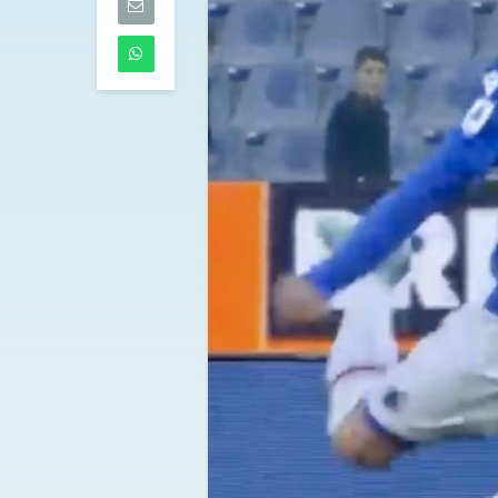
05/08/2026
Amichevoli, s
verso il camp
bene Juventus
Lazio, pari Mil
ko il Sassuolo
05/08/2026
Touré al Parm
accordo raggi
l’Atalanta
05/08/2026