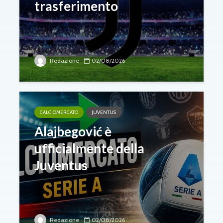
trasferimento
Redazione
02/08/2026
CALCIOMERCATO
JUVENTUS
Alajbegović è
ufficialmente della
Juventus
Redazione
02/08/2026