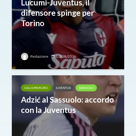
Lucumì-Juventus, il
difensore spinge per
Torino
Redazione
07/08/2026
CALCIOMERCATO
JUVENTUS
SASSUOLO
Adzić al Sassuolo: accordo
con la Juventus