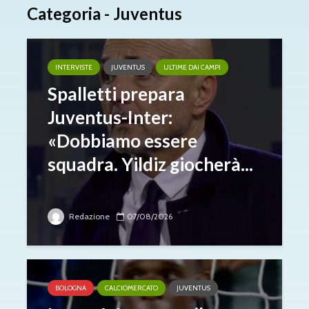
Categoria - Juventus
INTERVISTE
JUVENTUS
ULTIME DAI CAMPI
Spalletti prepara
Juventus-Inter:
«Dobbiamo essere
squadra. Yildiz giocherà...
Redazione
07/08/2026
BOLOGNA
CALCIOMERCATO
JUVENTUS