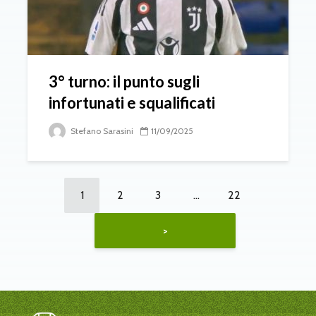
3° turno: il punto sugli
infortunati e squalificati
Stefano Sarasini
11/09/2025
1
2
3
…
22
>