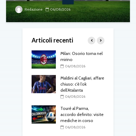
Redazione
06/08/2026
Articoli recenti
gli aggiornamenti
Milan: Osorio torna nel
T
vedì 6 agosto
mirino
d
08/2026
06/08/2026
 Jesus, il Napoli
Maldini al Cagliari, affare
A
ra: contatti con
chiuso: c’è l’ok
v
al
dell’Atalanta
b
L
08/2026
06/08/2026
k
uto è del Como:
Touré al Parma,
e il
accordo definito: visite
rimento in
mediche in corso
T
to
a
06/08/2026
l
08/2026