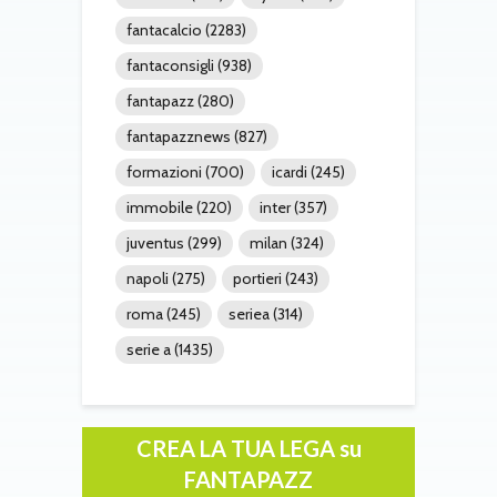
fantacalcio
(2283)
fantaconsigli
(938)
fantapazz
(280)
fantapazznews
(827)
formazioni
(700)
icardi
(245)
immobile
(220)
inter
(357)
juventus
(299)
milan
(324)
napoli
(275)
portieri
(243)
roma
(245)
seriea
(314)
serie a
(1435)
CREA LA TUA LEGA su
FANTAPAZZ