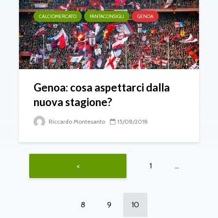
CALCIOMERCATO
FANTACONSIGLI
GENOA
Genoa: cosa aspettarci dalla
nuova stagione?
Riccardo Montesanto
15/08/2018
1
…
<
8
9
10