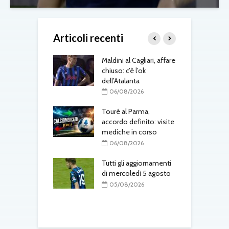
Articoli recenti
 Jesus, il Napoli
Maldini al Cagliari, affare
A
ra: contatti con
chiuso: c’è l’ok
v
al
dell’Atalanta
b
L
08/2026
06/08/2026
k
uto è del Como:
Touré al Parma,
e il
accordo definito: visite
rimento in
mediche in corso
T
to
a
06/08/2026
l
08/2026
Tutti gli aggiornamenti
 Osorio torna nel
di mercoledì 5 agosto
M
05/08/2026
f
08/2026