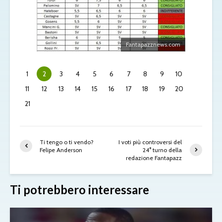
Fantapazznews.com
1
2
3
4
5
6
7
8
9
10
11
12
13
14
15
16
17
18
19
20
21
Ti tengo o ti vendo?
I voti più controversi del
Felipe Anderson
24° turno della
redazione Fantapazz
Ti potrebbero interessare