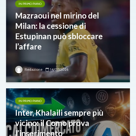
IN PRIMO PIANO
Mazraoui nel mirino del
Milan: la cessione di
Estupinan può sbloccare
l’affare
Redazione
14/07/2026
IN PRIMO PIANO
Inter, Khalaili sempre più
vicino: il Como prova
l’inserimento