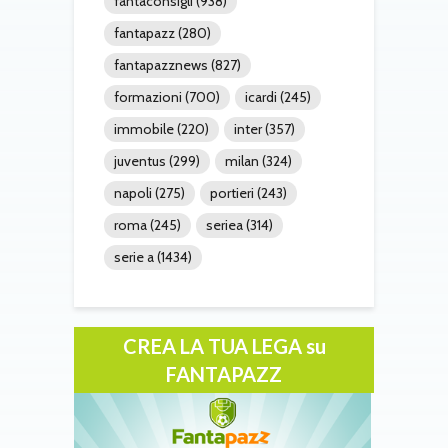
fantaconsigli
(938)
fantapazz
(280)
fantapazznews
(827)
formazioni
(700)
icardi
(245)
immobile
(220)
inter
(357)
juventus
(299)
milan
(324)
napoli
(275)
portieri
(243)
roma
(245)
seriea
(314)
serie a
(1434)
CREA LA TUA LEGA su
FANTAPAZZ