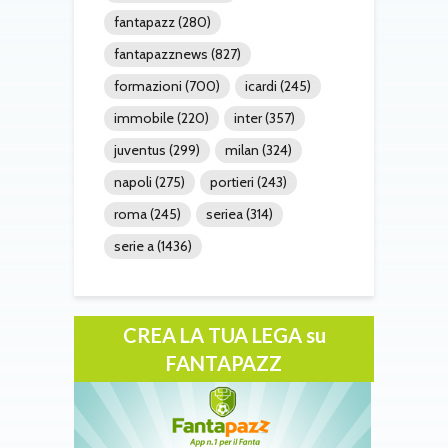
fantapazz
(280)
fantapazznews
(827)
formazioni
(700)
icardi
(245)
immobile
(220)
inter
(357)
juventus
(299)
milan
(324)
napoli
(275)
portieri
(243)
roma
(245)
seriea
(314)
serie a
(1436)
CREA LA TUA LEGA su
FANTAPAZZ