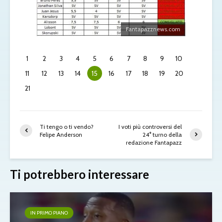
Fantapazznews.com
1
2
3
4
5
6
7
8
9
10
11
12
13
14
15
16
17
18
19
20
21
Ti tengo o ti vendo?
I voti più controversi del
Felipe Anderson
24° turno della
redazione Fantapazz
Ti potrebbero interessare
IN PRIMO PIANO