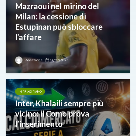
Mazraoui nel mirino del
Milan: la cessione di
Estupinan può sbloccare
l’affare
Redazione
14/07/2026
IN PRIMO PIANO
Inter, Khalaili sempre più
vicino: il Como prova
l’inserimento