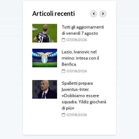
Articoli recenti
-Fenerbahçe, c’è
Tutti gli aggiornamenti
L
el belga
di venerdì 7 agosto
d
T
08/2026
07/08/2026
one, mercato a
Lazio, Ivanovic nel
ustriache:
mirino: intesa con il
M
tsch e Schmid in
Benfica
p
l
07/08/2026
r
08/2026
Spalletti prepara
ri, doppio
Juventus-Inter:
o in arrivo: visite
«Dobbiamo essere
M
e per Maldini e
squadra. Yildiz giocherà
a
Carlos
di più»
s
t
08/2026
07/08/2026