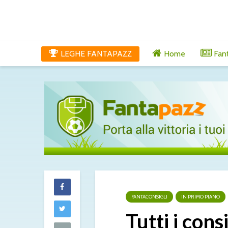
LEGHE FANTAPAZZ
Home
Fan
FANTACONSIGLI
IN PRIMO PIANO
Tutti gli aggi
Tutti i con
di venerdì 7 