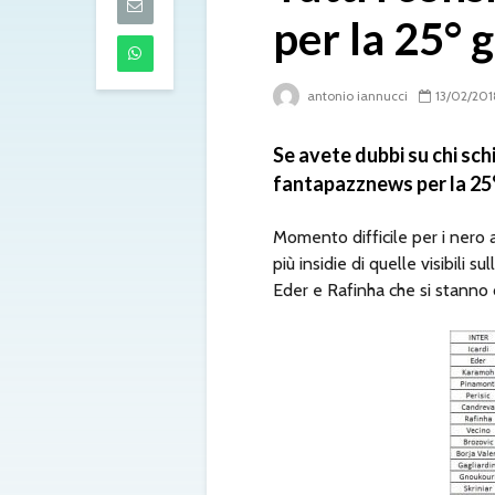
07/08/2026
per la 25° 
Lazio, Ivanovi
mirino: intesa 
antonio iannucci
13/02/201
Benfica
07/08/2026
Se avete dubbi su chi schi
Spalletti prep
fantapazznews per la 25°
Juventus-Inter
«Dobbiamo e
squadra. Yildi
Momento difficile per i nero 
di più»
più insidie di quelle visibili s
07/08/2026
Eder e Rafinha che si stanno 