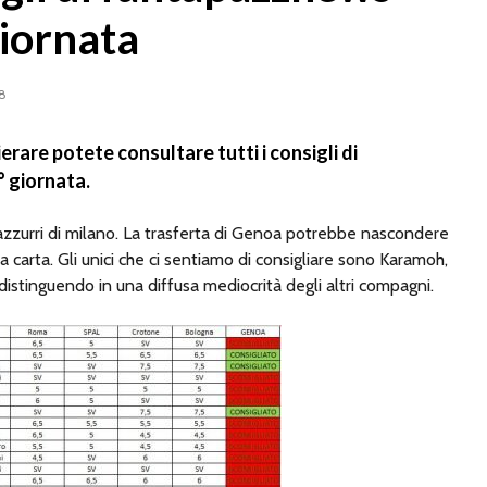
Torino
08/08
giornata
07/08/2026
c nel
Frosinon
con il
Musso-Napoli, nuova
tinte aus
8
pista per la porta:
Grillitsc
l’argentino entra nei
arrivo
radar azzurri
08/08
erare potete consultare tutti i consigli di
ara
07/08/2026
 giornata.
:
Cagliari,
ssere
Milan, Amorim punta in
rinforzo i
z giocherà
alto: “L’obiettivo è lo
mediche 
azzurri di milano. La trasferta di Genoa potrebbe nascondere
scudetto, ma servirà
Kevin Ca
ulla carta. Gli unici che ci sentiamo di consigliare sono Karamoh,
tempo“
08/08
distinguendo in una diffusa mediocrità degli altri compagni.
07/08/2026