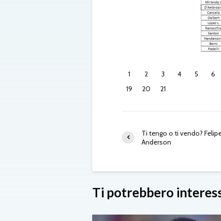
1
2
3
4
5
6
19
20
21
Ti tengo o ti vendo? Felip
Anderson
Ti potrebbero interes