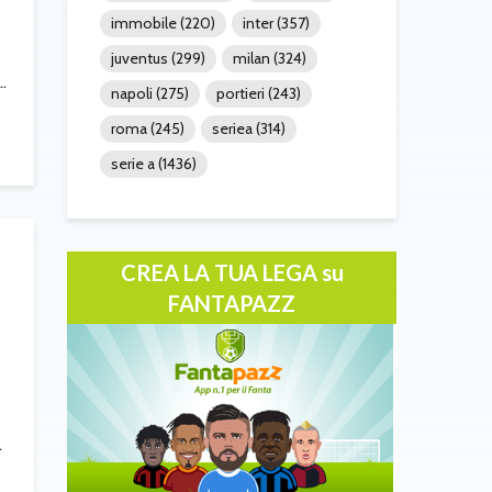
immobile
(220)
inter
(357)
juventus
(299)
milan
(324)
.
napoli
(275)
portieri
(243)
roma
(245)
seriea
(314)
serie a
(1436)
CREA LA TUA LEGA su
FANTAPAZZ
.