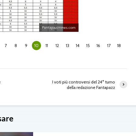
Fantapazznews.com
7
8
9
10
11
12
13
14
15
16
17
18
e
I voti più controversi del 24° turno
della redazione Fantapazz
sare