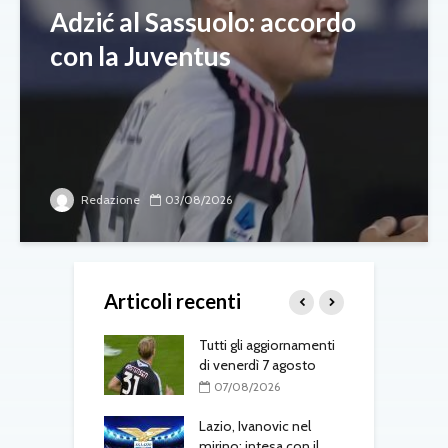
Adzić al Sassuolo: accordo
con la Juventus
Redazione
03/08/2026
Articoli recenti
-Fenerbahçe, c’è
Tutti gli aggiornamenti
L
el belga
di venerdì 7 agosto
d
T
08/2026
07/08/2026
one, mercato a
Lazio, Ivanovic nel
ustriache:
mirino: intesa con il
M