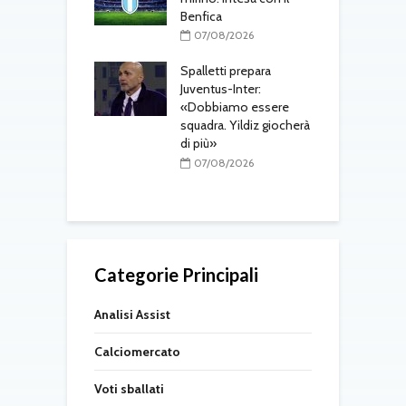
tsch e Schmid in
Benfica
p
l
07/08/2026
r
08/2026
Spalletti prepara
ri, doppio
Juventus-Inter:
o in arrivo: visite
«Dobbiamo essere
M
e per Maldini e
squadra. Yildiz giocherà
a
Carlos
di più»
s
t
08/2026
07/08/2026
Categorie Principali
Analisi Assist
Calciomercato
Voti sballati