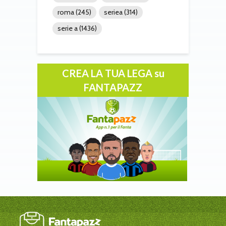
roma
(245)
seriea
(314)
serie a
(1436)
CREA LA TUA LEGA su
FANTAPAZZ