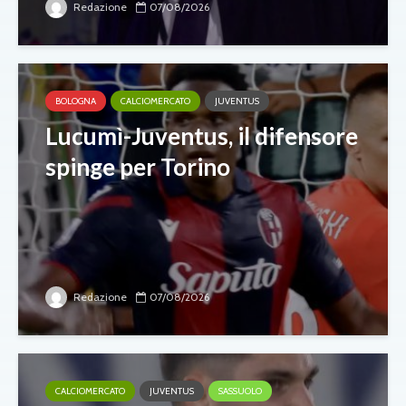
Redazione
07/08/2026
BOLOGNA
CALCIOMERCATO
JUVENTUS
Lucumì-Juventus, il difensore
spinge per Torino
Redazione
07/08/2026
CALCIOMERCATO
JUVENTUS
SASSUOLO