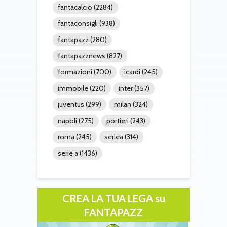
fantacalcio
(2284)
fantaconsigli
(938)
fantapazz
(280)
fantapazznews
(827)
formazioni
(700)
icardi
(245)
immobile
(220)
inter
(357)
juventus
(299)
milan
(324)
napoli
(275)
portieri
(243)
roma
(245)
seriea
(314)
serie a
(1436)
CREA LA TUA LEGA su
FANTAPAZZ