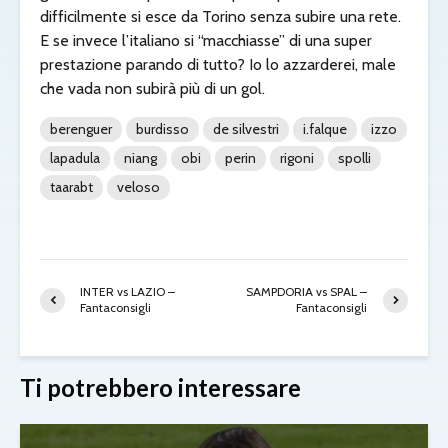
difficilmente si esce da Torino senza subire una rete.
E se invece l’italiano si “macchiasse” di una super
prestazione parando di tutto? Io lo azzarderei, male
che vada non subirà più di un gol.
berenguer
burdisso
de silvestri
i.falque
izzo
lapadula
niang
obi
perin
rigoni
spolli
taarabt
veloso
INTER vs LAZIO –
SAMPDORIA vs SPAL –
Fantaconsigli
Fantaconsigli
Ti potrebbero interessare