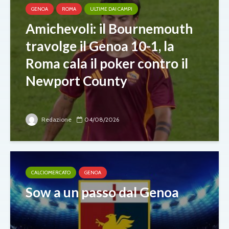
GENOA
ROMA
ULTIME DAI CAMPI
Amichevoli: il Bournemouth
travolge il Genoa 10-1, la
Roma cala il poker contro il
Newport County
Redazione
04/08/2026
CALCIOMERCATO
GENOA
Sow a un passo dal Genoa