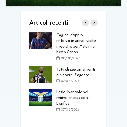
Articoli recenti
to tra Como e
Cagliari, doppio
S
a: intrecci di
rinforzo in arrivo: visite
J
o in Serie A
mediche per Maldini e
«
Kevin Carlos
s
08/2026
d
08/08/2026
-Fenerbahçe, c’è
el belga
Tutti gli aggiornamenti
di venerdì 7 agosto
L
08/2026
d
07/08/2026
T
one, mercato a
ustriache:
Lazio, Ivanovic nel
tsch e Schmid in
mirino: intesa con il
Benfica
M
p
08/2026
07/08/2026
l
r