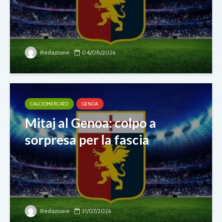
Redazione
04/08/2026
CALCIOMERCATO
GENOA
Mitaj al Genoa: colpo a
sorpresa per la fascia
Redazione
31/07/2026