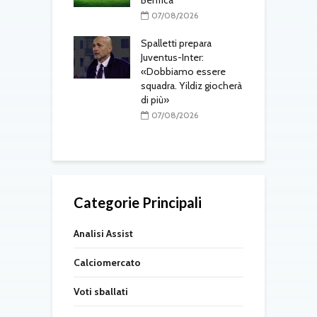
tsch e Schmid in
Benfica
p
l
07/08/2026
r
08/2026
Spalletti prepara
ri, doppio
Juventus-Inter:
o in arrivo: visite
«Dobbiamo essere
M
e per Maldini e
squadra. Yildiz giocherà
a
Carlos
di più»
s
t
08/2026
07/08/2026
Categorie Principali
Analisi Assist
Calciomercato
Voti sballati