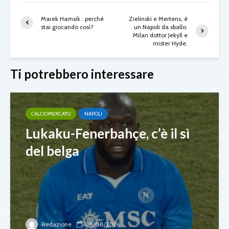
Marek Hamsik : perché
Zielinski e Mertens, è
stai giocando così?
un Napoli da sballo.
Milan dottor Jekyll e
mister Hyde.
Ti potrebbero interessare
CALCIOMERCATO
NAPOLI
Lukaku-Fenerbahçe, c’è il sì
del belga
Redazione
08/08/2026