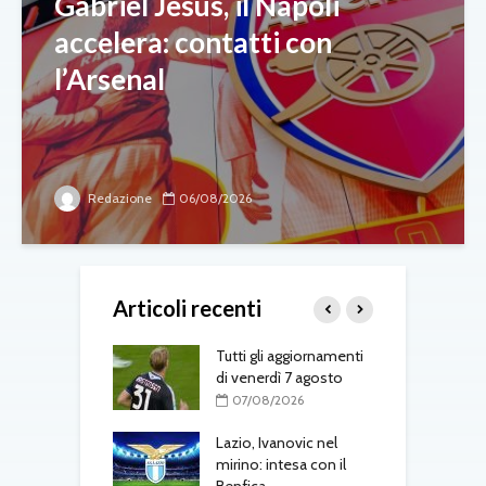
Gabriel Jesus, il Napoli
accelera: contatti con
l’Arsenal
Redazione
06/08/2026
Articoli recenti
-Fenerbahçe, c’è
Tutti gli aggiornamenti
L
el belga
di venerdì 7 agosto
d
T
08/2026
07/08/2026
one, mercato a
Lazio, Ivanovic nel
ustriache:
mirino: intesa con il
M