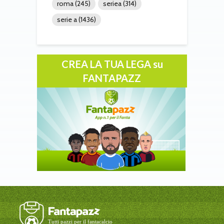
roma
(245)
seriea
(314)
serie a
(1436)
CREA LA TUA LEGA su
FANTAPAZZ