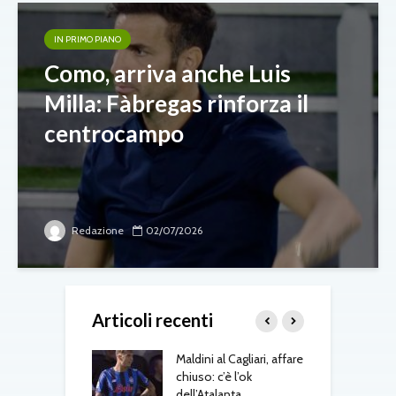
IN PRIMO PIANO
Como, arriva anche Luis
Milla: Fàbregas rinforza il
centrocampo
Redazione
02/07/2026
Articoli recenti
 Jesus, il Napoli
Maldini al Cagliari, affare
A
ra: contatti con
chiuso: c’è l’ok
v
al
dell’Atalanta
b