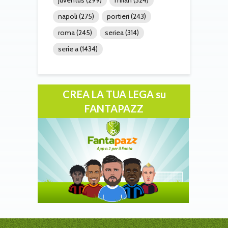
juventus
(299)
milan
(324)
napoli
(275)
portieri
(243)
roma
(245)
seriea
(314)
serie a
(1434)
CREA LA TUA LEGA su
FANTAPAZZ