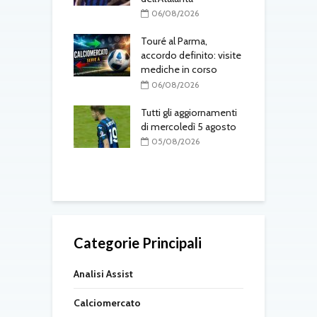
L
08/2026
06/08/2026
k
uto è del Como:
Touré al Parma,
e il
accordo definito: visite
rimento in
mediche in corso
T
to
a
06/08/2026
l
08/2026
Tutti gli aggiornamenti
 Osorio torna nel
di mercoledì 5 agosto
M
05/08/2026
f
08/2026
Categorie Principali
Analisi Assist
Calciomercato