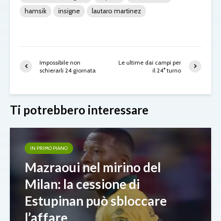
hamsik
insigne
lautaro martinez
Impossibile non
Le ultime dai campi per
schierarli 24 giornata
il 24° turno
Ti potrebbero interessare
IN PRIMO PIANO
Mazraoui nel mirino del
Milan: la cessione di
Estupinan può sbloccare
l’affare