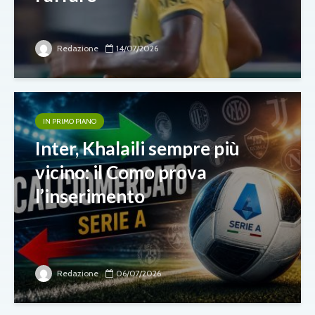
Redazione
14/07/2026
IN PRIMO PIANO
Inter, Khalaili sempre più
vicino: il Como prova
l’inserimento
Redazione
06/07/2026