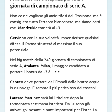
giornata di campionato di serie A.
Non ce ne vogliano gli amici tifosi del Frosinone, ma è
consigliato tutto l’attacco bianconero, ma siamo certi
che
Mandzukic
tornerà al +3.
Gervinho
con la sua velocità impensierisce qualsiasi
difesa. Il Parma sfrutterà al massimo il suo
potenziale…
Nel big match della 24^ giornata di campionato di
serie A,
Atalanta-Milan
, il maggior candidato a
portare il bonus da +3 è
Ilicic
.
Caputo
deve portare via l’Empoli dalle brutte acque
in cui naviga. È sempre il più pericoloso dei toscani!
Lautaro Martinez
sarà lui il titolare dopo la
tormentata settimana interista. Da lui sono già
arrivati gol pesanti e punti importanti per l’Inter. La