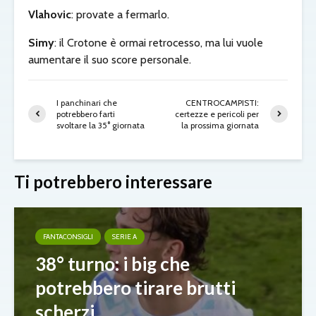
Vlahovic
: provate a fermarlo.
Simy
: il Crotone è ormai retrocesso, ma lui vuole
aumentare il suo score personale.
I panchinari che
CENTROCAMPISTI:
potrebbero farti
certezze e pericoli per
svoltare la 35° giornata
la prossima giornata
Ti potrebbero interessare
FANTACONSIGLI
SERIE A
38° turno: i big che
potrebbero tirare brutti
scherzi