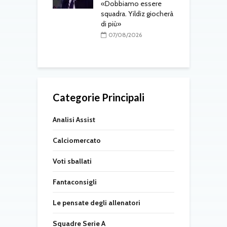
o in arrivo: visite
«Dobbiamo essere
M
e per Maldini e
squadra. Yildiz giocherà
a
Carlos
di più»
s
t
08/2026
07/08/2026
Categorie Principali
Analisi Assist
Calciomercato
Voti sballati
Fantaconsigli
Le pensate degli allenatori
Squadre Serie A