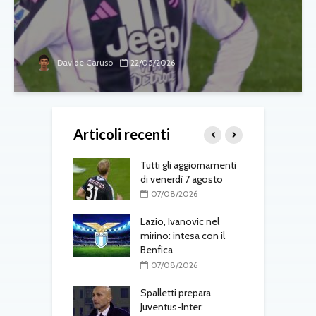
Davide Caruso
22/05/2026
Articoli recenti
-Fenerbahçe, c’è
Tutti gli aggiornamenti
L
el belga
di venerdì 7 agosto
d
T
08/2026
07/08/2026
one, mercato a
Lazio, Ivanovic nel
ustriache:
mirino: intesa con il
M
tsch e Schmid in
Benfica
p
l
07/08/2026
r
08/2026
Spalletti prepara
ri, doppio
Juventus-Inter: