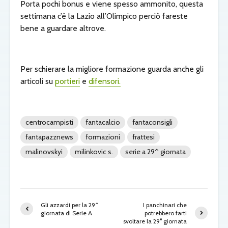
Porta pochi bonus e viene spesso ammonito, questa
settimana c’è la Lazio all’Olimpico perciò fareste
bene a guardare altrove.
Per schierare la migliore formazione guarda anche gli
articoli su
portieri
e
difensori.
centrocampisti
fantacalcio
fantaconsigli
fantapazznews
formazioni
frattesi
malinovskyi
milinkovic s.
serie a 29^ giornata
Gli azzardi per la 29^
I panchinari che
giornata di Serie A
potrebbero farti
svoltare la 29° giornata