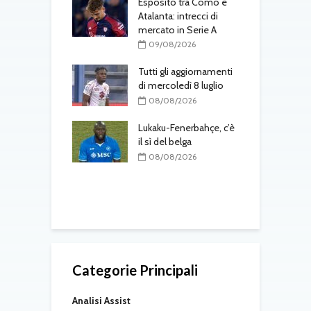
me saluta il
Esposito tra Como e
F
prestito al Lione
Atalanta: intrecci di
t
mercato in Serie A
G
08/2026
a
09/08/2026
 colpo
ah: il difensore
Tutti gli aggiornamenti
per 30 milioni più
di mercoledì 8 luglio
C
r
08/08/2026
m
08/2026
K
Lukaku-Fenerbahçe, c’è
one, colpo
il sì del belga
: accordo
08/08/2026
nto
T
d
08/2026
Categorie Principali
Analisi Assist