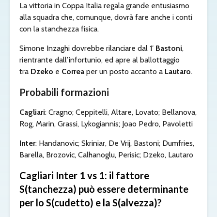
La vittoria in Coppa Italia regala grande entusiasmo
alla squadra che, comunque, dovrà fare anche i conti
con la stanchezza fisica.
Simone Inzaghi dovrebbe rilanciare dal 1′
Bastoni
,
rientrante dall’infortunio, ed apre al ballottaggio
tra
Dzeko
e
Correa
per un posto accanto a
Lautaro
.
Probabili formazioni
Cagliari
: Cragno; Ceppitelli, Altare, Lovato; Bellanova,
Rog, Marin, Grassi, Lykogiannis; Joao Pedro, Pavoletti
Inter
: Handanovic; Skriniar, De Vrij, Bastoni; Dumfries,
Barella, Brozovic, Calhanoglu, Perisic; Dzeko, Lautaro
Cagliari Inter 1 vs 1: il fattore
S(tanchezza) può essere determinante
per lo S(cudetto) e la S(alvezza)?