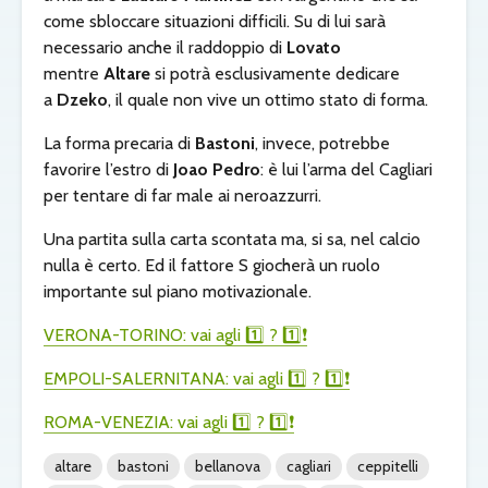
come sbloccare situazioni difficili. Su di lui sarà
necessario anche il raddoppio di
Lovato
mentre
Altare
si potrà esclusivamente dedicare
a
Dzeko
, il quale non vive un ottimo stato di forma.
La forma precaria di
Bastoni
, invece, potrebbe
favorire l’estro di
Joao Pedro
: è lui l’arma del Cagliari
per tentare di far male ai neroazzurri.
Una partita sulla carta scontata ma, si sa, nel calcio
nulla è certo. Ed il fattore S giocherà un ruolo
importante sul piano motivazionale.
VERONA-TORINO: vai agli
1️⃣
?
1️⃣❗️
EMPOLI-SALERNITANA: vai agli
1️⃣
?
1️⃣❗️
ROMA-VENEZIA: vai agli
1️⃣
?
1️⃣❗️
altare
bastoni
bellanova
cagliari
ceppitelli