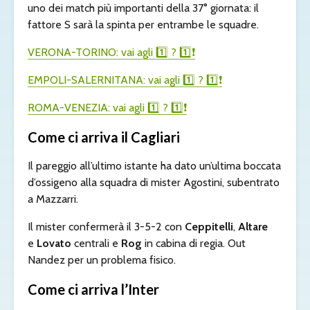
uno dei match più importanti della 37° giornata: il
fattore S sarà la spinta per entrambe le squadre.
VERONA-TORINO: vai agli
1️⃣
?
1️⃣❗️
EMPOLI-SALERNITANA: vai agli
1️⃣
?
1️⃣❗️
ROMA-VENEZIA: vai agli
1️⃣
?
1️⃣❗️
Come ci arriva il Cagliari
Il pareggio all’ultimo istante ha dato un’ultima boccata
d’ossigeno alla squadra di mister Agostini, subentrato
a Mazzarri.
Il mister confermerà il 3-5-2 con
Ceppitelli
,
Altare
e
Lovato
centrali e
Rog
in cabina di regia. Out
Nandez per un problema fisico.
Come ci arriva l’Inter