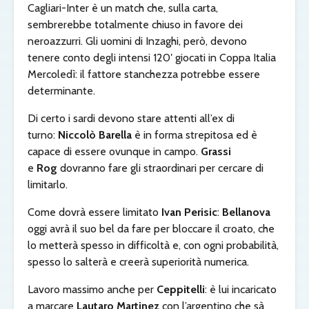
Cagliari-Inter è un match che, sulla carta,
sembrerebbe totalmente chiuso in favore dei
neroazzurri. Gli uomini di Inzaghi, però, devono
tenere conto degli intensi 120′ giocati in Coppa Italia
Mercoledì: il fattore stanchezza potrebbe essere
determinante.
Di certo i sardi devono stare attenti all’ex di
turno:
Niccolò Barella
è in forma strepitosa ed è
capace di essere ovunque in campo.
Grassi
e
Rog
dovranno fare gli straordinari per cercare di
limitarlo.
Come dovrà essere limitato
Ivan Perisic
:
Bellanova
oggi avrà il suo bel da fare per bloccare il croato, che
lo metterà spesso in difficoltà e, con ogni probabilità,
spesso lo salterà e creerà superiorità numerica.
Lavoro massimo anche per
Ceppitelli
: è lui incaricato
a marcare
Lautaro
Martinez
con l’argentino che sà