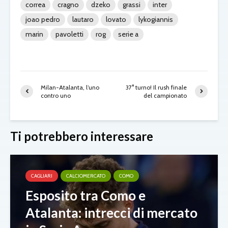
correa
cragno
dzeko
grassi
inter
joao pedro
lautaro
lovato
lykogiannis
marin
pavoletti
rog
serie a
Milan-Atalanta, l’uno
37° turno! Il rush finale
contro uno
del campionato
Ti potrebbero interessare
CAGLIARI
CALCIOMERCATO
COMO
Esposito tra Como e
Atalanta: intrecci di mercato