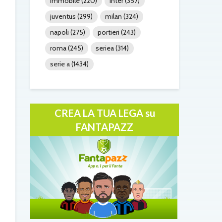
immobile
(220)
inter
(357)
juventus
(299)
milan
(324)
napoli
(275)
portieri
(243)
roma
(245)
seriea
(314)
serie a
(1434)
CREA LA TUA LEGA su
FANTAPAZZ