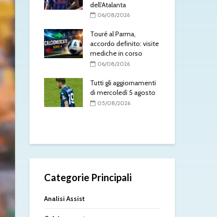
dell’Atalanta
ben
Laz
/2026
06/08/2026
ko 
to è del Como:
Touré al Parma,
0
l
accordo definito: visite
mento in
mediche in corso
Tou
acc
06/08/2026
l’At
/2026
Tutti gli aggiornamenti
0
sorio torna nel
di mercoledì 5 agosto
Mol
05/08/2026
fat
/2026
0
Categorie Principali
Analisi Assist