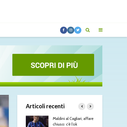
Articoli recenti
esus, il Napoli
Maldini al Cagliari, affare
Ami
: contatti con
chiuso: c’è l’ok
ver