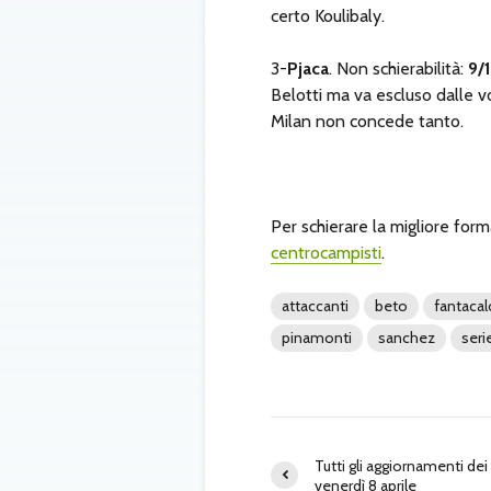
certo Koulibaly.
3-
Pjaca
. Non schierabilità:
9/
Belotti ma va escluso dalle vo
Milan non concede tanto.
Per schierare la migliore form
centrocampisti
.
attaccanti
beto
fantacal
pinamonti
sanchez
seri
Tutti gli aggiornamenti dei
venerdì 8 aprile