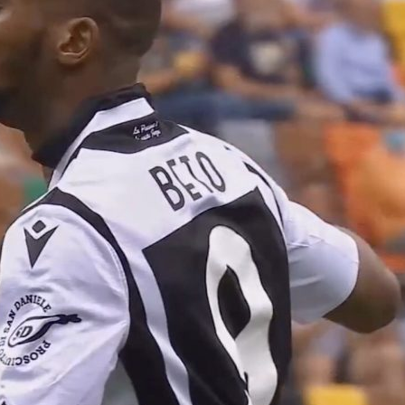
bene Juventus, Napoli e
l’Arsenal
Lazio, pari Milan-Inter,
06/08
ko il Sassuolo
a,
Yan Cou
05/08/2026
to: visite
ufficiale i
orso
Touré al Parma:
trasferi
accordo raggiunto con
prestito
l’Atalanta
06/08
ornamenti
05/08/2026
5 agosto
Milan: O
Molina alla Roma: è
mirino
fatta
06/08
05/08/2026