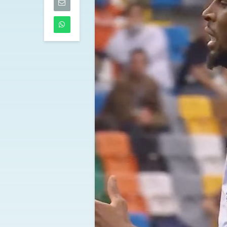
dell’Atalanta
06/08/2026
Touré al Parm
accordo defini
mediche in c
06/08/2026
Tutti gli aggi
di mercoledì 
05/08/2026