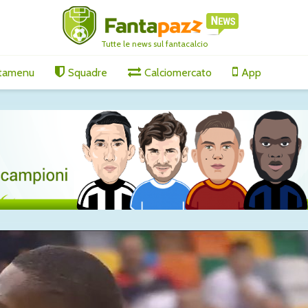
Tutte le news sul fantacalcio
tamenu
Squadre
Calciomercato
App
ari, affare
Amichevoli, segnali
Gabriel J
verso il campionato:
accelera