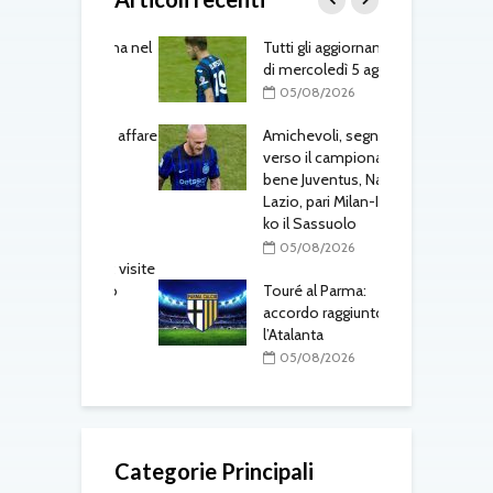
 Osorio torna nel
Tutti gli aggiornamenti
M
di mercoledì 5 agosto
f
08/2026
05/08/2026
 al Cagliari, affare
Amichevoli, segnali
N
 c’è l’ok
verso il campionato:
p
alanta
bene Juventus, Napoli e
u
Lazio, pari Milan-Inter,
L
08/2026
ko il Sassuolo
al Parma,
05/08/2026
o definito: visite
M
e in corso
Touré al Parma:
F
accordo raggiunto con
i
08/2026
l’Atalanta
l
05/08/2026
Categorie Principali