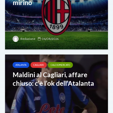
mirino
Redazione
06/08/2026
ATALANTA
CAGLIARI
CALCIOMERCATO
Maldini al Cagliari, affare
chiuso: c’è l’ok dell’Atalanta