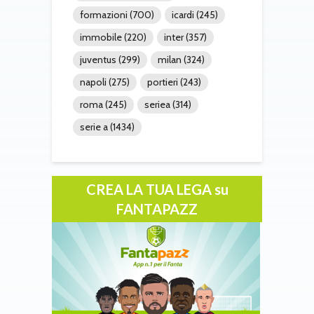
formazioni
(700)
icardi
(245)
immobile
(220)
inter
(357)
juventus
(299)
milan
(324)
napoli
(275)
portieri
(243)
roma
(245)
seriea
(314)
serie a
(1434)
CREA LA TUA LEGA su
FANTAPAZZ