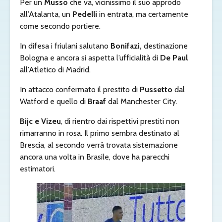
Per un
Musso
che va, vicinissimo il suo approdo
all’Atalanta, un
Pedelli
in entrata, ma certamente
come secondo portiere.
In difesa i friulani salutano
Bonifazi,
destinazione
Bologna e ancora si aspetta l’ufficialità di
De Paul
all’Atletico di Madrid.
In attacco confermato il prestito di
Pussetto
dal
Watford e quello di
Braaf
dal Manchester City.
Bijc e Vizeu
, di rientro dai rispettivi prestiti non
rimarranno in rosa. Il primo sembra destinato al
Brescia, al secondo verrà trovata sistemazione
ancora una volta in Brasile, dove ha parecchi
estimatori.