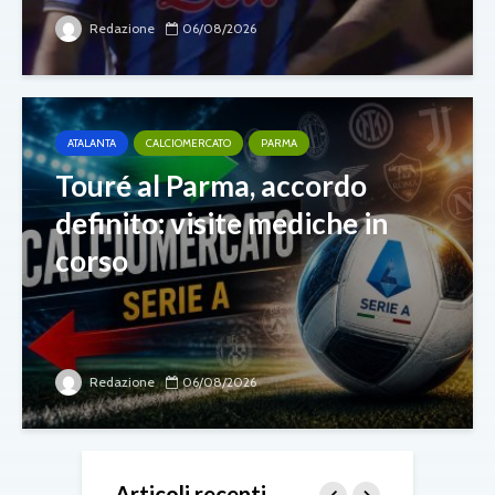
Redazione
06/08/2026
ATALANTA
CALCIOMERCATO
PARMA
Touré al Parma, accordo
definito: visite mediche in
corso
Redazione
06/08/2026
Articoli recenti