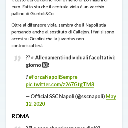
euro. Fatto sta che il centrale viola è un vecchio
pallino di Giuntoli&Co.
Oltre al difensore viola, sembra che il Napoli stia
pensando anche al sostituto di Callejon. I fari si sono
accesi su Orsolini che la Juventus non
controriscatterà.
??‍♂️ Allenamenti individuali facoltativi:
giorno 3️⃣!
?
#ForzaNapoliSempre
pic.twitter.com/z267GtgTM8
— Official SSC Napoli (@sscnapoli)
May
12, 2020
ROMA