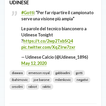
UDINESE
#Gotti
: “Per far ripartire il campionato
serve una visione più ampia”
Le parole del tecnico bianconero a
Udinese Tonight
?
https://t.co/2wp2TxbSQ4
pic.twitter.com/XqZIrw7zxr
— Udinese Calcio (@Udinese_1896)
May 12, 2020
diawara
emerson royal
gabbiadini
gotti
ibahimovic
joe barone
milenkovic
negativi
orsolini
rabiot
rakitic