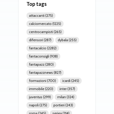
Top tags
attaccanti
(275)
calciomercato
(1225)
centrocampisti
(265)
difensori
(287)
dybala
(255)
fantacalcio
(2282)
fantaconsigli
(938)
fantapazz
(280)
fantapazznews
(827)
formazioni
(700)
icardi
(245)
immobile
(220)
inter
(357)
juventus
(299)
milan
(324)
napoli
(275)
portieri
(243)
roma
(245)
seriea
(314)