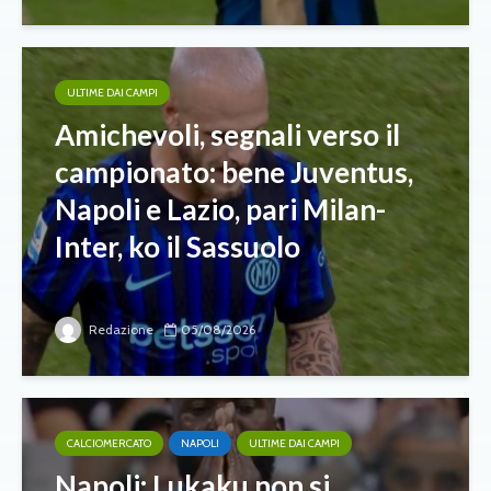
ULTIME DAI CAMPI
Amichevoli, segnali verso il
campionato: bene Juventus,
Napoli e Lazio, pari Milan-
Inter, ko il Sassuolo
Redazione
05/08/2026
CALCIOMERCATO
NAPOLI
ULTIME DAI CAMPI
Napoli: Lukaku non si