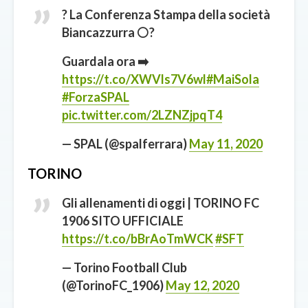
? La Conferenza Stampa della società
Biancazzurra ⚪️?
Guardala ora ➡️
https://t.co/XWVls7V6wl
#MaiSola
#ForzaSPAL
pic.twitter.com/2LZNZjpqT4
— SPAL (@spalferrara)
May 11, 2020
TORINO
Gli allenamenti di oggi | TORINO FC
1906 SITO UFFICIALE
https://t.co/bBrAoTmWCK
#SFT
— Torino Football Club
(@TorinoFC_1906)
May 12, 2020