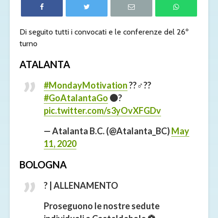
Di seguito tutti i convocati e le conferenze del 26º
turno
ATALANTA
#MondayMotivation
??‍♂️??
#GoAtalantaGo
⚫️?
pic.twitter.com/s3yOvXFGDv
— Atalanta B.C. (@Atalanta_BC)
May
11, 2020
BOLOGNA
? | ALLENAMENTO
Proseguono le nostre sedute