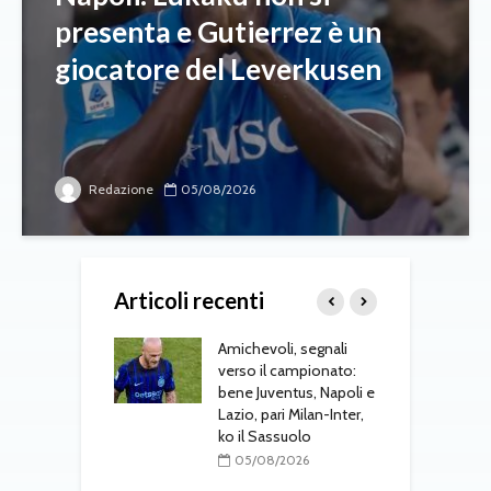
presenta e Gutierrez è un
giocatore del Leverkusen
Redazione
05/08/2026
Articoli recenti
 al Cagliari, affare
Amichevoli, segnali
N
 c’è l’ok
verso il campionato:
p
alanta
bene Juventus, Napoli e
u
Lazio, pari Milan-Inter,
L
08/2026
ko il Sassuolo
al Parma,
05/08/2026
o definito: visite
M