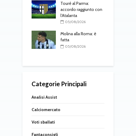
e in corso
Touré al Parma:
F
accordo raggiunto con
i
08/2026
l’Atalanta
l
gli aggiornamenti
05/08/2026
coledì 5 agosto
Molina alla Roma: è
R
08/2026
fatta
p
l
05/08/2026
Categorie Principali
Analisi Assist
Calciomercato
Voti sballati
Fantaconsigli