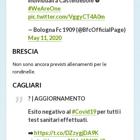
individuali a Casteldebole ⚽️
#WeAreOne
pic.twitter.com/VggyCT4A0m
— Bologna Fc 1909 (@BfcOfficialPage)
May 11, 2020
BRESCIA
Non sono ancora previsti allenamenti per le
rondinelle.
CAGLIARI
? | AGGIORNAMENTO
Esito negativo al
#Covid19
per tutti i
test sanitari effettuati.
➡️
https://t.co/DZzygjDA9K