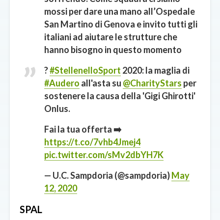
mossi per dare una mano all’Ospedale
San Martino di Genova e invito tutti gli
italiani ad aiutare le strutture che
hanno bisogno in questo momento
?
#StellenelloSport
2020: la maglia di
#Audero
all'asta su
@CharityStars
per
sostenere la causa della 'Gigi Ghirotti'
Onlus.
Fai la tua offerta ➡️
https://t.co/7vhb4Jmej4
pic.twitter.com/sMv2dbYH7K
— U.C. Sampdoria (@sampdoria)
May
12, 2020
SPAL