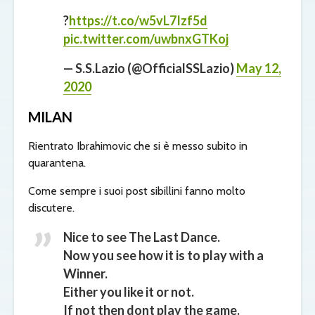
?
https://t.co/w5vL7Izf5d
pic.twitter.com/uwbnxGTKoj
— S.S.Lazio (@OfficialSSLazio)
May 12,
2020
MILAN
Rientrato Ibrahimovic che si è messo subito in
quarantena.
Come sempre i suoi post sibillini fanno molto
discutere.
Nice to see The Last Dance.
Now you see how it is to play with a
Winner.
Either you like it or not.
If not then dont play the game.