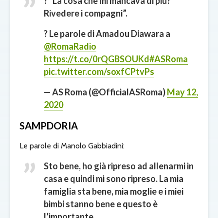
?️ “La cosa che mi mancava di più?
Rivedere i compagni”.
? Le parole di Amadou Diawara a
@RomaRadio
https://t.co/0rQGBSOUKd
#ASRoma
pic.twitter.com/soxfCPtvPs
— AS Roma (@OfficialASRoma)
May 12,
2020
SAMPDORIA
Le parole di Manolo Gabbiadini:
Sto bene, ho già ripreso ad allenarmi in
casa e quindi mi sono ripreso. La mia
famiglia sta bene, mia moglie e i miei
bimbi stanno bene e questo è
l’importante.