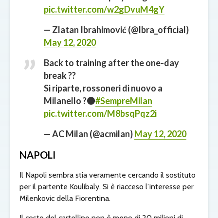
pic.twitter.com/w2gDvuM4gY
— Zlatan Ibrahimović (@Ibra_official)
May 12, 2020
Back to training after the one-day
break ??
Si riparte, rossoneri di nuovo a
Milanello ?⚫
#SempreMilan
pic.twitter.com/M8bsqPqz2i
— AC Milan (@acmilan)
May 12, 2020
NAPOLI
Il Napoli sembra stia veramente cercando il sostituto
per il partente Koulibaly. Si è riacceso l’interesse per
Milenkovic della Fiorentina.
Il costo del cartellino non è meno di 20 milioni di