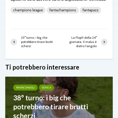
champions league
fantachampions
fantapazz
25° turno: i big che
La Flop11 della 24°
potrebbero tirare brutti
giornata: il malus è
scherzi
dietro l’angolo
Ti potrebbero interessare
FANTACONSIGLI
SERIE A
38° turno: i big che
potrebbero tirare brutti
scherzi