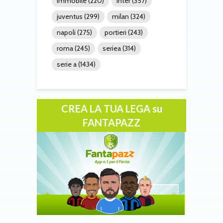
immobile
(220)
inter
(357)
juventus
(299)
milan
(324)
napoli
(275)
portieri
(243)
roma
(245)
seriea
(314)
serie a
(1434)
CREA LA TUA LEGA su
FANTAPAZZ