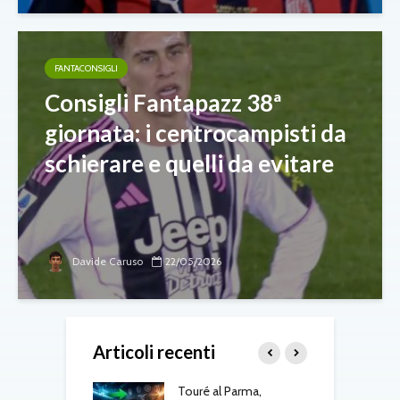
FANTACONSIGLI
Consigli Fantapazz 38ª
giornata: i centrocampisti da
schierare e quelli da evitare
Davide Caruso
22/05/2026
Articoli recenti
uto è del Como:
Touré al Parma,
T