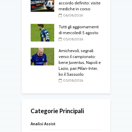
e il
accordo definito: visite
a
rimento in
mediche in corso
l
to
06/08/2026
08/2026
Tutti gli aggiornamenti
M
 Osorio torna nel
di mercoledì 5 agosto
f
05/08/2026
08/2026
Amichevoli, segnali
N
 al Cagliari, affare
verso il campionato:
p
 c’è l’ok
bene Juventus, Napoli e
u
alanta
Lazio, pari Milan-Inter,
L
ko il Sassuolo
08/2026
05/08/2026
Categorie Principali
Analisi Assist