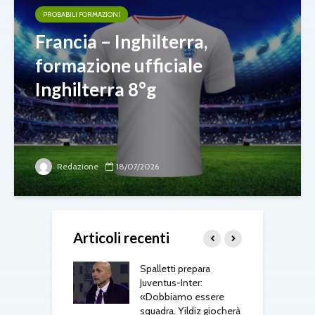
PROBABILI FORMAZIONI
Francia – Inghilterra,
formazione ufficiale
Inghilterra 8°g
Redazione
18/07/2026
Articoli recenti
ri, doppio
Spalletti prepara
M
o in arrivo: visite
Juventus-Inter:
a
e per Maldini e
«Dobbiamo essere
s
Carlos
squadra. Yildiz giocherà
t