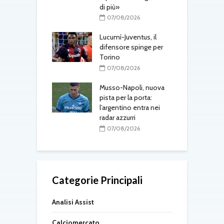
di più»
08/2026
07/08/2026
gli aggiornamenti
T
erdì 7 agosto
Lucumì-Juventus, il
d
difensore spinge per
08/2026
Torino
 Ivanovic nel
G
07/08/2026
 intesa con il
a
a
Musso-Napoli, nuova
l
pista per la porta:
08/2026
l’argentino entra nei
radar azzurri
07/08/2026
Categorie Principali
Analisi Assist
Calciomercato