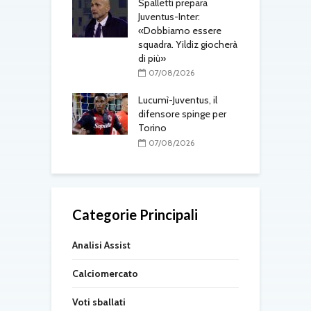
Spalletti prepara
ri, doppio
Juventus-Inter:
M
o in arrivo: visite
«Dobbiamo essere
a
e per Maldini e
squadra. Yildiz giocherà
s
Carlos
di più»
t
08/2026
07/08/2026
gli aggiornamenti
Lucumì-Juventus, il
T
erdì 7 agosto
difensore spinge per
d
Torino
08/2026
07/08/2026
Categorie Principali
Analisi Assist
Calciomercato
Voti sballati