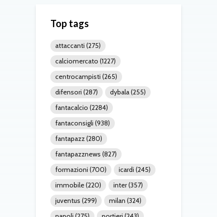
Top tags
attaccanti
(275)
calciomercato
(1227)
centrocampisti
(265)
difensori
(287)
dybala
(255)
fantacalcio
(2284)
fantaconsigli
(938)
fantapazz
(280)
fantapazznews
(827)
formazioni
(700)
icardi
(245)
immobile
(220)
inter
(357)
juventus
(299)
milan
(324)
napoli
(275)
portieri
(243)