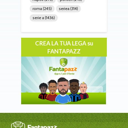
roma
(245)
seriea
(314)
serie a
(1436)
CREA LA TUA LEGA su
FANTAPAZZ