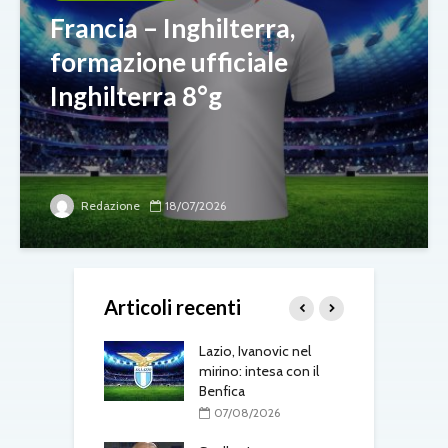
Francia – Inghilterra,
formazione ufficiale
Inghilterra 8°g
Redazione
18/07/2026
Articoli recenti
one, mercato a
Lazio, Ivanovic nel
M
ustriache:
mirino: intesa con il
p
tsch e Schmid in
Benfica
l
r
07/08/2026
08/2026