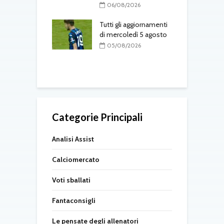
to
a
06/08/2026
l
08/2026
Tutti gli aggiornamenti
 Osorio torna nel
di mercoledì 5 agosto
M
05/08/2026
f
08/2026
Categorie Principali
Analisi Assist
Calciomercato
Voti sballati
Fantaconsigli
Le pensate degli allenatori