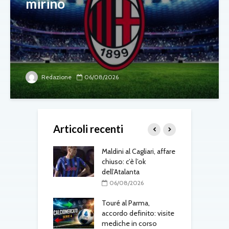
mirino
Redazione
06/08/2026
Articoli recenti
 Jesus, il Napoli
Maldini al Cagliari, affare
A
ra: contatti con
chiuso: c’è l’ok
v
al
dell’Atalanta
b
L
08/2026
06/08/2026
k
uto è del Como:
Touré al Parma,
e il
accordo definito: visite
rimento in
mediche in corso
T