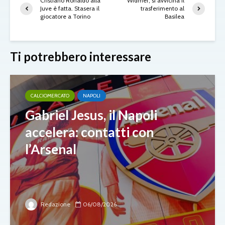
Cristiano Ronaldo alla
Widmer, si avvicina il
Juve è fatta. Stasera il
trasferimento al
giocatore a Torino
Basilea
Ti potrebbero interessare
CALCIOMERCATO
NAPOLI
Gabriel Jesus, il Napoli
accelera: contatti con
l’Arsenal
Redazione
06/08/2026