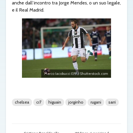
anche
dall’incontro tra Jorge Mendes, o un suo legale,
e il Real Madrid.
Marco Iacobucci EPP / Shutterstock.com
chelsea
cr7
higuain
jorginho
rugani
sarri