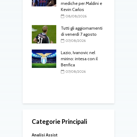
o in Serie A
mediche per Maldini e
«
Kevin Carlos
s
08/2026
d
08/08/2026
-Fenerbahçe, c’è
el belga
Tutti gli aggiornamenti
di venerdì 7 agosto
L
08/2026
d
07/08/2026
T
one, mercato a
ustriache:
Lazio, Ivanovic nel
tsch e Schmid in
mirino: intesa con il
Benfica
M
p
08/2026
07/08/2026
l
r
Categorie Principali
Analisi Assist