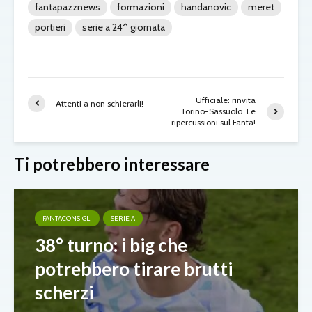
fantapazznews
formazioni
handanovic
meret
portieri
serie a 24^ giornata
Ufficiale: rinvita
Attenti a non schierarli!
Torino-Sassuolo. Le
ripercussioni sul Fanta!
Ti potrebbero interessare
FANTACONSIGLI
SERIE A
38° turno: i big che
potrebbero tirare brutti
scherzi