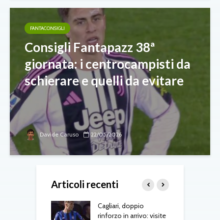
FANTACONSIGLI
Consigli Fantapazz 38ª
giornata: i centrocampisti da
schierare e quelli da evitare
Davide Caruso
22/05/2026
Articoli recenti
to tra Como e
Cagliari, doppio
S
a: intrecci di
rinforzo in arrivo: visite
J