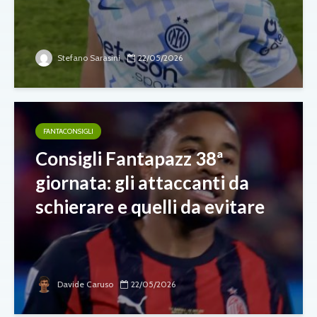
Stefano Sarasini
22/05/2026
FANTACONSIGLI
Consigli Fantapazz 38ª
giornata: gli attaccanti da
schierare e quelli da evitare
Davide Caruso
22/05/2026