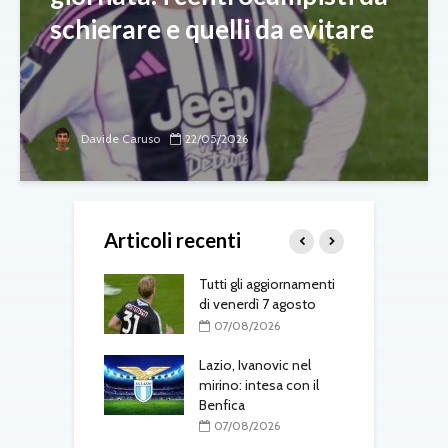
schierare e quelli da evitare
Davide Caruso
22/05/2026
Articoli recenti
-Fenerbahçe, c’è
Tutti gli aggiornamenti
L
el belga
di venerdì 7 agosto
d
T
08/2026
07/08/2026
one, mercato a
Lazio, Ivanovic nel
ustriache:
mirino: intesa con il
M
tsch e Schmid in
Benfica
p
l
07/08/2026
r
08/2026