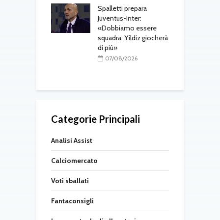
Spalletti prepara
ri, doppio
Juventus-Inter:
o in arrivo: visite
«Dobbiamo essere
M
e per Maldini e
squadra. Yildiz giocherà
a
Carlos
di più»
s
t
08/2026
07/08/2026
Categorie Principali
Analisi Assist
Calciomercato
Voti sballati
Fantaconsigli