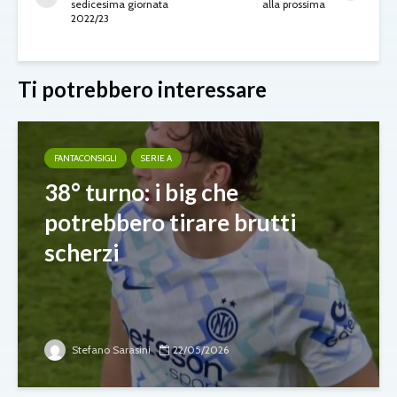
sedicesima giornata
alla prossima
2022/23
Ti potrebbero interessare
FANTACONSIGLI
SERIE A
38° turno: i big che
potrebbero tirare brutti
scherzi
Stefano Sarasini
22/05/2026