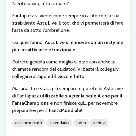
Niente paura, tutti al mare?
Fantapazz vi viene come sempre in aiuto con la sua
strabiliante
Asta Live
: il tool che vi permetterà di fare
l’asta da sotto l’ombrellone.
Da quest’anno,
Asta Live si rinnova con un restyling
più accattivante e funzionale
.
Potrete gestirla come meglio vi pare con anche le
chiamate random dei calciatori. Vi basterà collegarvi
collegarvi all’app ed il gioco è fatto.
Mai un’asta è stata più semplice e potete di Asta Live
di Fantapazz
utilizzabile sia per la serie A che per il
FantaChampions
e non finisce qui… per novembre
preparatevi per il
FantaMondiale
!
calciomercato
calendario
fanta
serie a