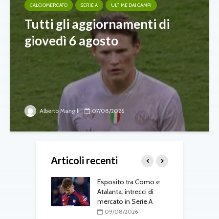
CALCIOMERCATO
SERIE A
ULTIME DAI CAMPI
Tutti gli aggiornamenti di
giovedì 6 agosto
Alberto Mangili
07/08/2026
Articoli recenti
me saluta il
Esposito tra Como e
F
prestito al Lione
Atalanta: intrecci di
t
mercato in Serie A
G
08/2026
a
09/08/2026