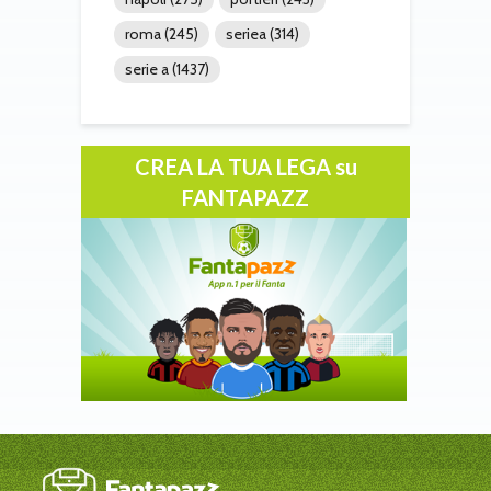
roma
(245)
seriea
(314)
serie a
(1437)
CREA LA TUA LEGA su
FANTAPAZZ