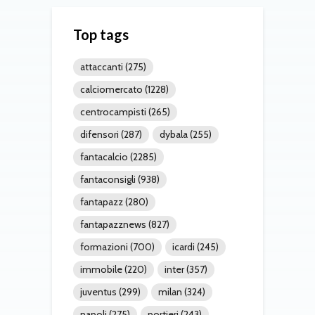
Top tags
attaccanti
(275)
calciomercato
(1228)
centrocampisti
(265)
difensori
(287)
dybala
(255)
fantacalcio
(2285)
fantaconsigli
(938)
fantapazz
(280)
fantapazznews
(827)
formazioni
(700)
icardi
(245)
immobile
(220)
inter
(357)
juventus
(299)
milan
(324)
napoli
(275)
portieri
(243)