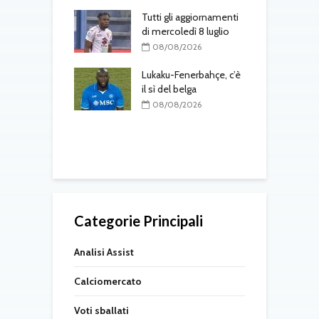
 colpo
ah: il difensore
Tutti gli aggiornamenti
per 30 milioni più
di mercoledì 8 luglio
C
r
08/08/2026
m
08/2026
K
Lukaku-Fenerbahçe, c’è
one, colpo
il sì del belga
: accordo
08/08/2026
nto
T
d
08/2026
Categorie Principali
Analisi Assist
Calciomercato
Voti sballati