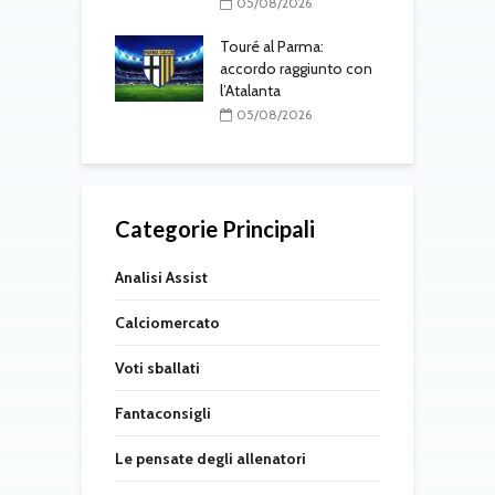
al Parma,
05/08/2026
o definito: visite
M
e in corso
Touré al Parma:
F
accordo raggiunto con
i
08/2026
l’Atalanta
l
05/08/2026
Categorie Principali
Analisi Assist
Calciomercato
Voti sballati
Fantaconsigli
Le pensate degli allenatori