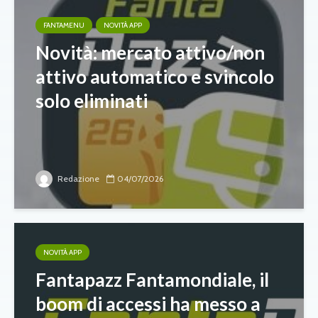
FANTAMENU
NOVITÀ APP
Novità: mercato attivo/non
attivo automatico e svincolo
solo eliminati
Redazione
04/07/2026
NOVITÀ APP
Fantapazz Fantamondiale, il
boom di accessi ha messo a