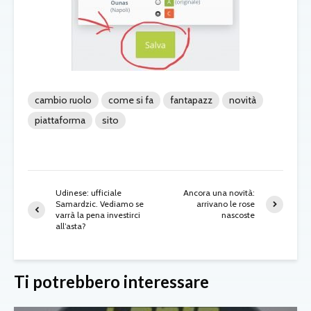
cambio ruolo
come si fa
fantapazz
novità
piattaforma
sito
Udinese: ufficiale
Ancora una novità:
Samardzic. Vediamo se
arrivano le rose
varrà la pena investirci
nascoste
all’asta?
Ti potrebbero interessare