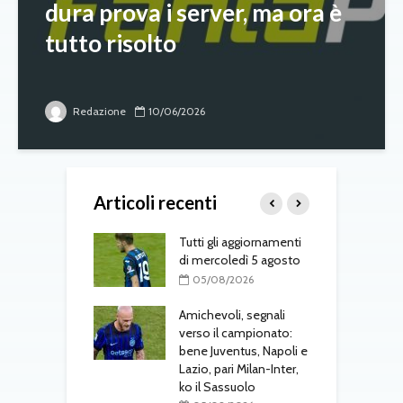
dura prova i server, ma ora è
tutto risolto
Redazione
10/06/2026
Articoli recenti
 Osorio torna nel
Tutti gli aggiornamenti
M
di mercoledì 5 agosto
f
08/2026
05/08/2026
 al Cagliari, affare
Amichevoli, segnali
N
 c’è l’ok
verso il campionato:
p
alanta
bene Juventus, Napoli e
u
Lazio, pari Milan-Inter,
L
08/2026
ko il Sassuolo