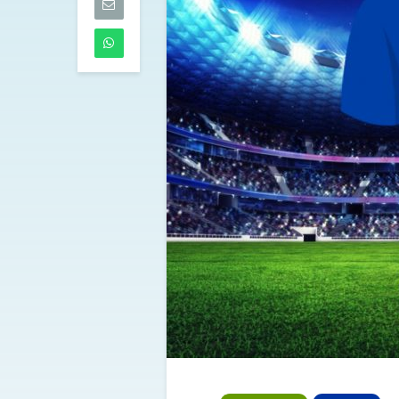
05/08/2026
Napoli: Lukaku
presenta e Gu
un giocatore 
Leverkusen
05/08/2026
Mastantuono 
Fiorentina, aff
il Real Madrid d
libera
05/08/2026