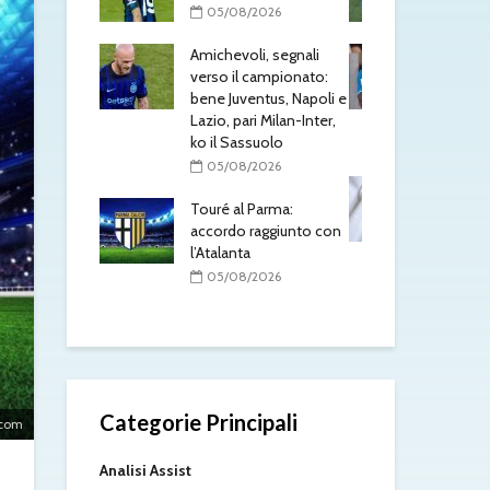
l’At
/2026
05/08/2026
0
li, segnali
Napoli: Lukaku non si
 campionato:
presenta e Gutierrez è
Mon
entus, Napoli e
un giocatore del
Rob
ri Milan-Inter,
Leverkusen
pre
ssuolo
So
05/08/2026
/2026
0
Mastantuono alla
 Parma:
Fiorentina, affare fatto:
De 
raggiunto con
il Real Madrid dà il via
pro
a
libera
int
acc
/2026
05/08/2026
0
Categorie Principali
.com
Analisi Assist