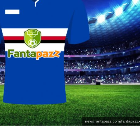
l’Atletico
05/08
05/08/2026
 non si
Amichevo
tierrez è
Monza, colpo
verso il
del
Robinson: arriva in
bene Juv
prestito dal
Lazio, pa
Southampton
ko il Sa
05/08/2026
05/08
alla
are fatto:
De Bruyne al centro del
Touré al
à il via
progetto, Lukaku saluta:
accordo 
intanto il mercato
l’Atalant
accelera
05/08
05/08/2026
news.fantapazz.com/fantapazz