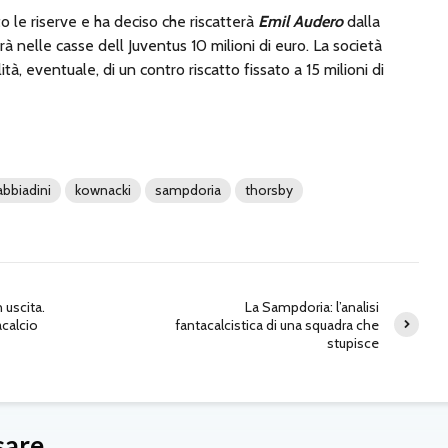
to le riserve e ha deciso che riscatterà
Emil Audero
dalla
à nelle casse dell Juventus 10 milioni di euro. La società
tà, eventuale, di un contro riscatto fissato a 15 milioni di
abbiadini
kownacki
sampdoria
thorsby
 uscita.
La Sampdoria: l’analisi
acalcio
fantacalcistica di una squadra che
stupisce
sare