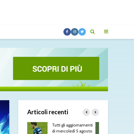
Articoli recenti
 aggiornamenti
Molina alla Roma: è
Rom
ledì 5 agosto
fatta
più