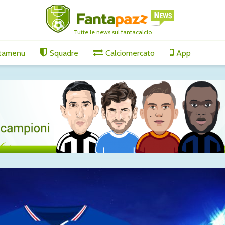
Tutte le news sul fantacalcio
tamenu
Squadre
Calciomercato
App
oma: è
Roma, Molina sempre
Tutti gli
più vicino: accordo con
di merco