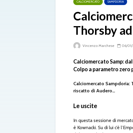
CALCIOMERCATO
SAMPDORIA
Calciomerc
Thorsby ad
Vincenzo Marchese
06/01/
Calciomercato Samp: dall
Colpo a parametro zero pe
Calciomercato Sampdoria: Th
riscatto di Audero…
Le uscite
In questa sessione di mercato 
è Kownacki. Su di lui c’è l’Em