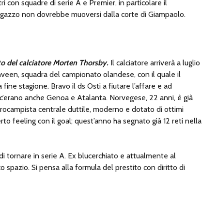
ri con squadre di serie A e Premier, in particolare il
agazzo non dovrebbe muoversi dalla corte di Giampaolo.
o del calciatore Morten Thorsby.
Il calciatore arriverà a luglio
veen, squadra del campionato olandese, con il quale il
fine stagione. Bravo il ds Osti a fiutare l’affare e ad
re c’erano anche Genoa e Atalanta. Norvegese, 22 anni, è già
trocampista centrale duttile, moderno e dotato di ottimi
rto feeling con il goal; quest’anno ha segnato già 12 reti nella
di tornare in serie A. Ex blucerchiato e attualmente al
pazio. Si pensa alla formula del prestito con diritto di