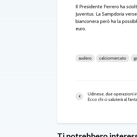
Il Presidente Ferrero ha sciol
Juventus. La Sampdoria verser
bianconera però ha la possibili
euro.
audero
calciomercato
g
Udinese, due operazioni in
Ecco chi ci saluterà al fant
Ti potrebbero interes