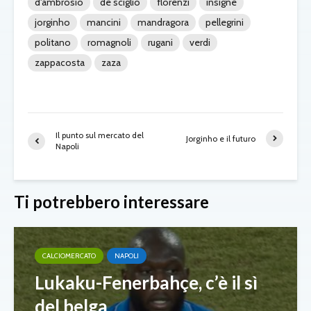
d'ambrosio
de sciglio
florenzi
insigne
jorginho
mancini
mandragora
pellegrini
politano
romagnoli
rugani
verdi
zappacosta
zaza
Il punto sul mercato del
Jorginho e il futuro
Napoli
Ti potrebbero interessare
CALCIOMERCATO
NAPOLI
Lukaku-Fenerbahçe, c’è il sì
del belga