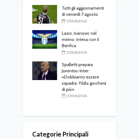
-Fenerbahçe, c’è
Tutti gli aggiornamenti
L
el belga
di venerdì 7 agosto
d
T
08/2026
07/08/2026
one, mercato a
Lazio, Ivanovic nel
ustriache:
mirino: intesa con il
M
tsch e Schmid in
Benfica
p
l
07/08/2026
r
08/2026
Spalletti prepara
ri, doppio
Juventus-Inter:
o in arrivo: visite
«Dobbiamo essere
M
e per Maldini e
squadra. Yildiz giocherà
a
Carlos
di più»
s
t
08/2026
07/08/2026
Categorie Principali