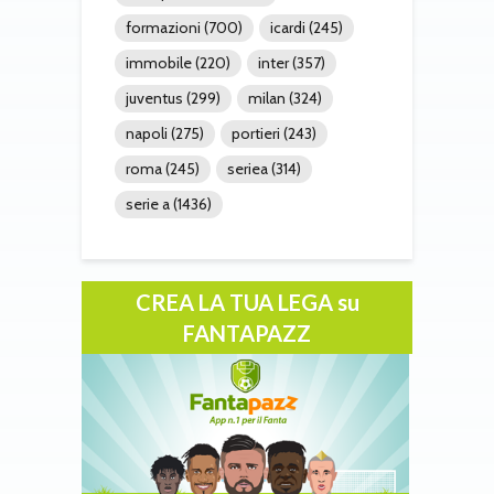
formazioni
(700)
icardi
(245)
immobile
(220)
inter
(357)
juventus
(299)
milan
(324)
napoli
(275)
portieri
(243)
roma
(245)
seriea
(314)
serie a
(1436)
CREA LA TUA LEGA su
FANTAPAZZ