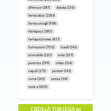
difensori
(287)
dybala
(255)
fantacalcio
(2283)
fantaconsigli
(938)
fantapazz
(280)
fantapazznews
(827)
formazioni
(700)
icardi
(245)
immobile
(220)
inter
(357)
juventus
(299)
milan
(324)
napoli
(275)
portieri
(243)
roma
(245)
seriea
(314)
serie a
(1435)
CREA LA TUA LEGA su