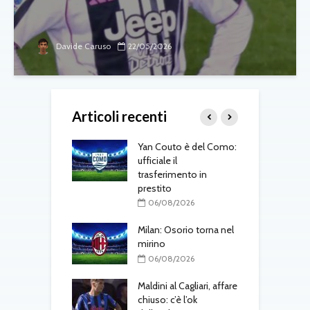
Davide Caruso
22/05/2026
Articoli recenti
 Amorim punta in
Yan Couto è del Como:
T
L’obiettivo è lo
ufficiale il
a
to, ma servirà
trasferimento in
m
“
prestito
08/2026
06/08/2026
T
gli aggiornamenti
Milan: Osorio torna nel
d
vedì 6 agosto
mirino
08/2026
06/08/2026
A
 Jesus, il Napoli
Maldini al Cagliari, affare
v
ra: contatti con
chiuso: c’è l’ok
b