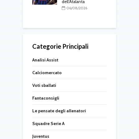
al
dell’Atalanta
L
k
08/2026
06/08/2026
Categorie Principali
Analisi Assist
Calciomercato
Voti sballati
Fantaconsigli
Le pensate degli allenatori
Squadre Serie A
Juventus