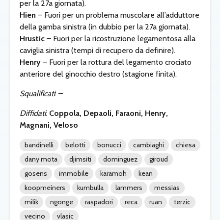
per la 27a giornata).
Hien
– Fuori per un problema muscolare all’adduttore
della gamba sinistra (in dubbio per la 27a giornata).
Hrustic
– Fuori per la ricostruzione legamentosa alla
caviglia sinistra (tempi di recupero da definire).
Henry
– Fuori per la rottura del legamento crociato
anteriore del ginocchio destro (stagione finita).
Squalificati
: –
Diffidati
:
Coppola, Depaoli, Faraoni, Henry,
Magnani, Veloso
bandinelli
belotti
bonucci
cambiaghi
chiesa
dany mota
djimsiti
dominguez
giroud
gosens
immobile
karamoh
kean
koopmeiners
kumbulla
lammers
messias
milik
ngonge
raspadori
reca
ruan
terzic
vecino
vlasic