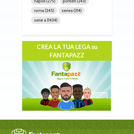
napoli
(275)
portieri
(243)
roma
(245)
seriea
(314)
serie a
(1434)
CREA LA TUA LEGA su
FANTAPAZZ