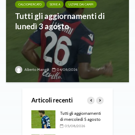
CALCIOMERCATO
SERIE A
ULTIME DAI CAMPI
Tutti gli aggiornamenti di
lunedì 3 agosto
Alberto Mangili
04/08/2026
Articoli recenti
 Osorio torna nel
Tutti gli aggiornamenti
M
di mercoledì 5 agosto
f
08/2026
05/08/2026