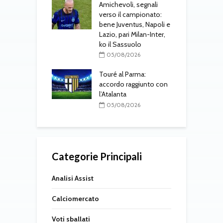
 al Cagliari, affare
Amichevoli, segnali
N
 c’è l’ok
verso il campionato:
p
alanta
bene Juventus, Napoli e
u
Lazio, pari Milan-Inter,
L
08/2026
ko il Sassuolo
al Parma,
05/08/2026
o definito: visite
M
e in corso
Touré al Parma:
F
accordo raggiunto con
i
08/2026
l’Atalanta
l
05/08/2026
Categorie Principali
Analisi Assist
Calciomercato
Voti sballati