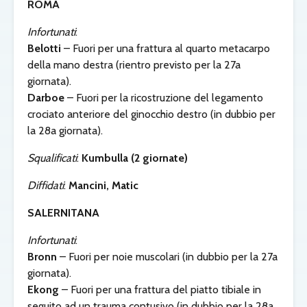
ROMA
Infortunati
:
Belotti
– Fuori per una frattura al quarto metacarpo
della mano destra (rientro previsto per la 27a
giornata).
Darboe
– Fuori per la ricostruzione del legamento
crociato anteriore del ginocchio destro (in dubbio per
la 28a giornata).
Squalificati
:
Kumbulla (2 giornate)
Diffidati
:
Mancini, Matic
SALERNITANA
Infortunati
:
Bronn
– Fuori per noie muscolari (in dubbio per la 27a
giornata).
Ekong
– Fuori per una frattura del piatto tibiale in
seguito ad un trauma contusivo (in dubbio per la 28a