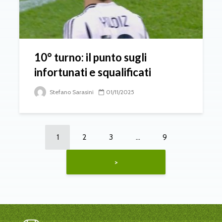
10° turno: il punto sugli
infortunati e squalificati
Stefano Sarasini
01/11/2025
1
2
3
…
9
>