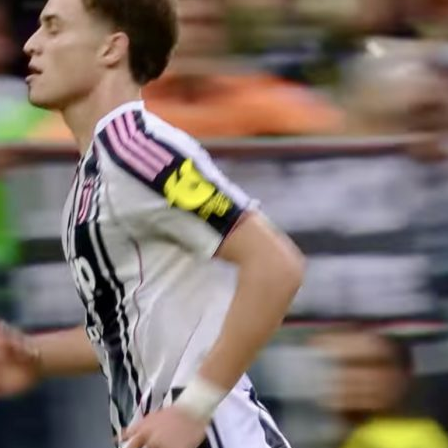
05/08/2026
06/08
egnali
Napoli: Lukaku non si
Maldini al
ionato:
presenta e Gutierrez è
chiuso: c’
, Napoli e
un giocatore del
dell’Atal
an-Inter,
Leverkusen
06/08
05/08/2026
Touré al
Mastantuono alla
accordo d
a:
Fiorentina, affare fatto:
mediche 
unto con
il Real Madrid dà il via
06/08
libera
05/08/2026