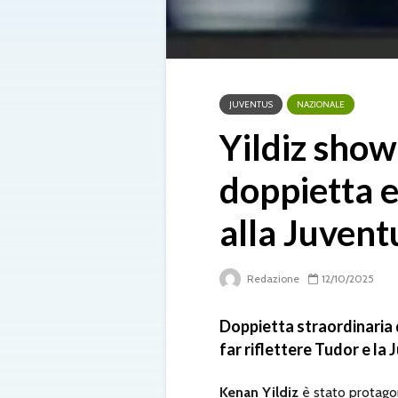
JUVENTUS
NAZIONALE
Yildiz show
doppietta 
alla Juvent
Redazione
12/10/2025
Doppietta straordinaria d
far riflettere Tudor e la 
Kenan Yildiz
è stato protagon