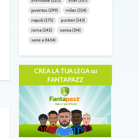
immobile
(220)
inter
(357)
juventus
(299)
milan
(324)
napoli
(275)
portieri
(243)
roma
(245)
seriea
(314)
serie a
(1434)
CREA LA TUA LEGA su
FANTAPAZZ