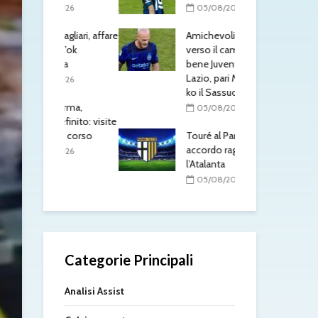
/2026
05/08/2026
0
 Cagliari, affare
Amichevoli, segnali
Nap
è l’ok
verso il campionato:
pre
anta
bene Juventus, Napoli e
un 
Lazio, pari Milan-Inter,
Lev
/2026
ko il Sassuolo
0
 Parma,
05/08/2026
efinito: visite
Mas
in corso
Touré al Parma:
Fio
accordo raggiunto con
il R
/2026
l’Atalanta
libe
05/08/2026
0
Categorie Principali
Analisi Assist