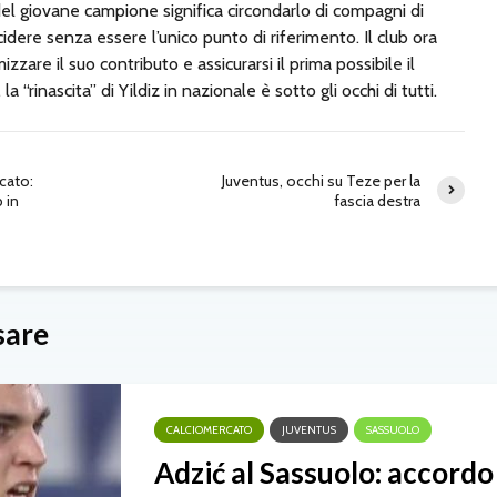
 del giovane campione significa circondarlo di compagni di
idere senza essere l’unico punto di riferimento. Il club ora
zzare il suo contributo e assicurarsi il prima possibile il
a “rinascita” di Yildiz in nazionale è sotto gli occhi di tutti.
cato:
Juventus, occhi su Teze per la
 in
fascia destra
sare
CALCIOMERCATO
JUVENTUS
SASSUOLO
Adzić al Sassuolo: accordo