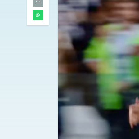
05/08/2026
Amichevoli, s
verso il camp
bene Juventus
Lazio, pari Mil
ko il Sassuolo
05/08/2026
Touré al Parm
accordo raggi
l’Atalanta
05/08/2026