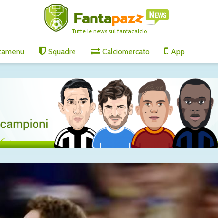
Tutte le news sul fantacalcio
tamenu
Squadre
Calciomercato
App
ornamenti
Molina alla Roma: è
Milan: O
5 agosto
fatta
mirino