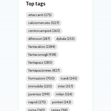
Top tags
attaccanti
(275)
calciomercato
(1227)
centrocampisti
(265)
difensori
(287)
dybala
(255)
fantacalcio
(2284)
fantaconsigli
(938)
fantapazz
(280)
fantapazznews
(827)
formazioni
(700)
icardi
(245)
immobile
(220)
inter
(357)
juventus
(299)
milan
(324)
napoli
(275)
portieri
(243)
roma
(245)
seriea
(314)