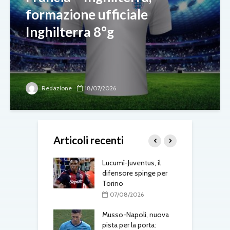
formazione ufficiale
Inghilterra 8°g
Redazione
18/07/2026
Articoli recenti
gli aggiornamenti
Lucumì-Juventus, il
T
erdì 7 agosto
difensore spinge per
d
Torino
08/2026
07/08/2026
 Ivanovic nel
G
 intesa con il
Musso-Napoli, nuova
a
a
pista per la porta:
l