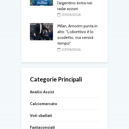
l’argentino entra nei
08/2026
radar azzurri
tti prepara
Y
07/08/2026
us-Inter:
u
iamo essere
Milan, Amorim punta in
t
a. Yildiz giocherà
alto: “L’obiettivo è lo
p
scudetto, ma servirà
tempo“
08/2026
07/08/2026
Categorie Principali
Analisi Assist
Calciomercato
Voti sballati
Fantaconsigli