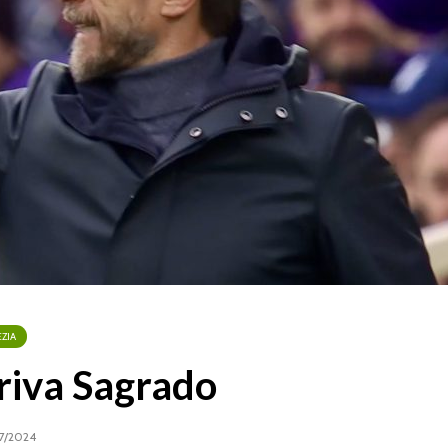
07/08/2026
07/08
Gabriel Jesus, il Napoli
Lazio, Iv
, nuova
accelera: contatti con
mirino: i
rta:
l’Arsenal
Benfica
tra nei
06/08/2026
07/08
Yan Couto è del Como:
Spalletti
ufficiale il
Juventus-
 punta in
trasferimento in
«Dobbia
ivo è lo
prestito
squadra. 
servirà
di più»
06/08/2026
07/08
ZIA
riva Sagrado
7/2024