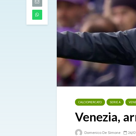
Torino
07/08/2026
Musso-Napoli
pista per la po
l’argentino en
radar azzurri
07/08/2026
Milan, Amorim
alto: “L’obiett
scudetto, ma 
tempo“
07/08/2026
CALCIOMERCATO
SERIE A
VENE
Venezia, ar
Domenico De Simone
26/0