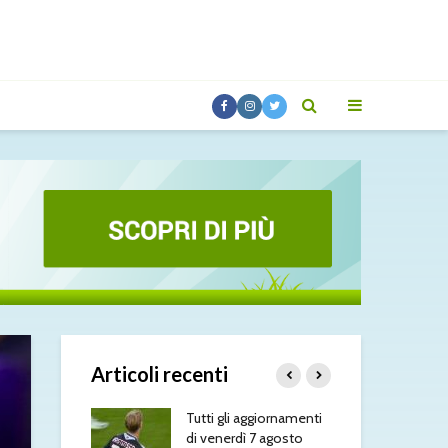
Articoli recenti
 aggiornamenti
Lucumì-Juventus, il
Tut
dì 7 agosto
difensore spinge per
di 