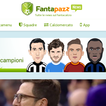
Tutte le news sul fantacalcio
tamenu
Squadre
Calciomercato
App
s, il
Tutti gli aggiornamenti
Tutti gli
nge per
di giovedì 6 agosto
di vener