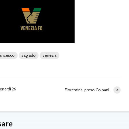
rancesco
sagrado
venezia
venerdì 26
Fiorentina, preso Colpani
sare