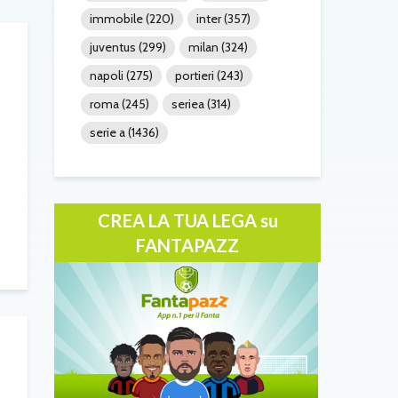
immobile
(220)
inter
(357)
juventus
(299)
milan
(324)
napoli
(275)
portieri
(243)
roma
(245)
seriea
(314)
serie a
(1436)
CREA LA TUA LEGA su
FANTAPAZZ