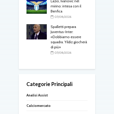
one, mercato a
Lazio, Ivanovic nel
ustriache:
mirino: intesa con il
M
tsch e Schmid in
Benfica
p
l
07/08/2026
r
08/2026
Spalletti prepara
ri, doppio
Juventus-Inter:
o in arrivo: visite
«Dobbiamo essere
M
e per Maldini e
squadra. Yildiz giocherà
a
Carlos
di più»
s
t
08/2026
07/08/2026
Categorie Principali
Analisi Assist
Calciomercato