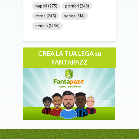
napoli
(275)
portieri
(243)
roma
(245)
seriea
(314)
serie a
(1436)
CREA LA TUA LEGA su
FANTAPAZZ