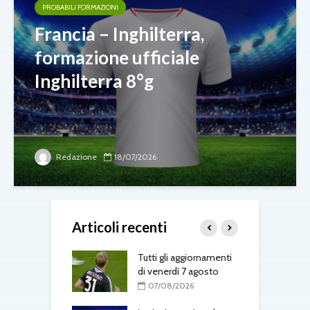
PROBABILI FORMAZIONI
Francia – Inghilterra,
formazione ufficiale
Inghilterra 8°g
Redazione
18/07/2026
Articoli recenti
-Fenerbahçe, c’è
Tutti gli aggiornamenti
L
el belga
di venerdì 7 agosto
d
T
08/2026
07/08/2026