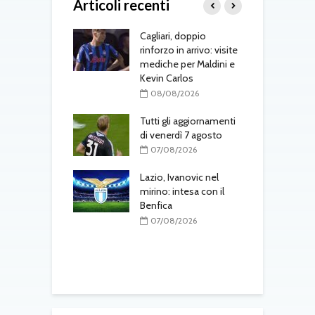
Articoli recenti
to tra Como e
Cagliari, doppio
S
a: intrecci di
rinforzo in arrivo: visite
J
o in Serie A
mediche per Maldini e
«
Kevin Carlos
s
08/2026
d
08/08/2026
-Fenerbahçe, c’è
el belga
Tutti gli aggiornamenti
di venerdì 7 agosto
L
08/2026
d
07/08/2026
T
one, mercato a
ustriache:
Lazio, Ivanovic nel
tsch e Schmid in
mirino: intesa con il
Benfica
M
p
08/2026
07/08/2026
l
r