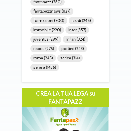
fantapazz
(280)
fantapazznews
(827)
formazioni
(700)
icardi
(245)
immobile
(220)
inter
(357)
juventus
(299)
milan
(324)
napoli
(275)
portieri
(243)
roma
(245)
seriea
(314)
serie a
(1436)
CREA LA TUA LEGA su
FANTAPAZZ