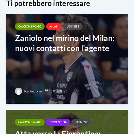
Ti potrebbero interessare
CALCIOMERCATO
MILAN
UDINESE
Zaniolo nel mirino del Milan:
nuovi contatti con l’agente
Redazione
15/07/2026
CALCIOMERCATO
FIORENTINA
UDINESE
Atta verso la Fiorentina: