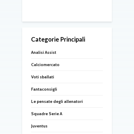
d
08/2026
Categorie Principali
Analisi Assist
Calciomercato
Voti sballati
Fantaconsigli
Le pensate degli allenatori
Squadre Serie A
Juventus