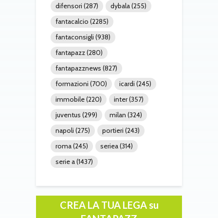
difensori
(287)
dybala
(255)
fantacalcio
(2285)
fantaconsigli
(938)
fantapazz
(280)
fantapazznews
(827)
formazioni
(700)
icardi
(245)
immobile
(220)
inter
(357)
juventus
(299)
milan
(324)
napoli
(275)
portieri
(243)
roma
(245)
seriea
(314)
serie a
(1437)
CREA LA TUA LEGA su