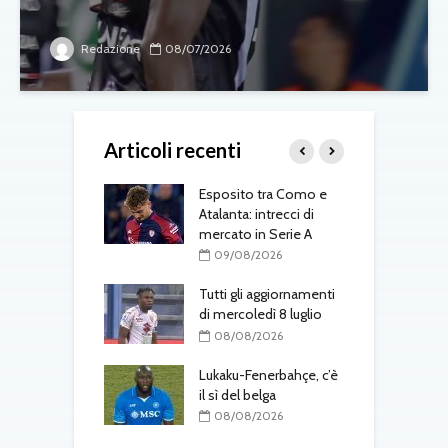
Redazione
08/07/2026
Articoli recenti
me saluta il
Esposito tra Como e
F
prestito al Lione
Atalanta: intrecci di
t
mercato in Serie A
G
08/2026
a
09/08/2026
 colpo
ah: il difensore
Tutti gli aggiornamenti
per 30 milioni più
di mercoledì 8 luglio
C
r
08/08/2026
m
08/2026
K
Lukaku-Fenerbahçe, c’è
one, colpo
il sì del belga
: accordo
08/08/2026
nto
T