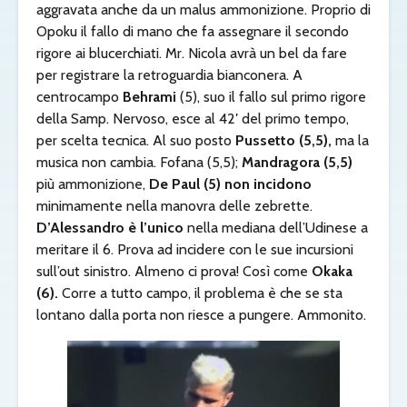
aggravata anche da un malus ammonizione. Proprio di
Opoku il fallo di mano che fa assegnare il secondo
rigore ai blucerchiati. Mr. Nicola avrà un bel da fare
per registrare la retroguardia bianconera. A
centrocampo
Behrami
(5), suo il fallo sul primo rigore
della Samp. Nervoso, esce al 42′ del primo tempo,
per scelta tecnica. Al suo posto
Pussetto (5,5),
ma la
musica non cambia. Fofana (5,5);
Mandragora (5,5)
più ammonizione,
De Paul (5) non incidono
minimamente nella manovra delle zebrette.
D’Alessandro è l’unico
nella mediana dell’Udinese a
meritare il 6. Prova ad incidere con le sue incursioni
sull’out sinistro. Almeno ci prova! Così come
Okaka
(6).
Corre a tutto campo, il problema è che se sta
lontano dalla porta non riesce a pungere. Ammonito.