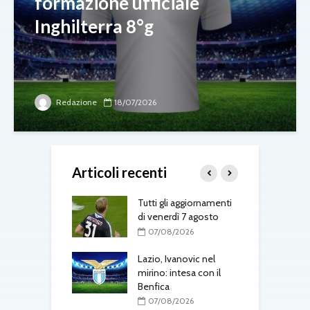
formazione ufficiale
Inghilterra 8°g
Redazione
18/07/2026
Articoli recenti
-Fenerbahçe, c’è
Tutti gli aggiornamenti
L
el belga
di venerdì 7 agosto
d
T
08/2026
07/08/2026
one, mercato a
Lazio, Ivanovic nel
ustriache:
mirino: intesa con il
M
tsch e Schmid in
Benfica
p
l
07/08/2026