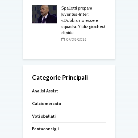
r
08/2026
Spalletti prepara
ri, doppio
Juventus-Inter:
o in arrivo: visite
«Dobbiamo essere
M
e per Maldini e
squadra. Yildiz giocherà
a
Carlos
di più»
s
t
08/2026
07/08/2026
Categorie Principali
Analisi Assist
Calciomercato
Voti sballati
Fantaconsigli