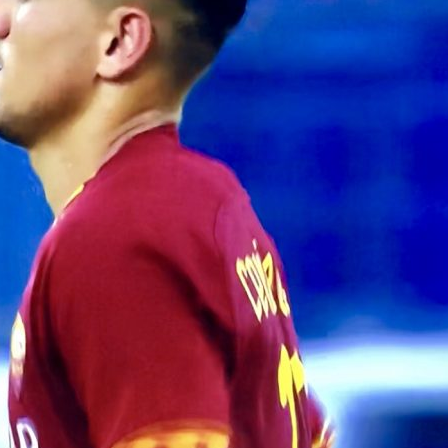
aldini e
«Dobbiamo essere
mercato 
squadra. Yildiz giocherà
09/08
di più»
Lukaku-F
07/08/2026
ornamenti
il sì del 
agosto
Lucumì-Juventus, il
08/08
difensore spinge per
Torino
Frosinon
c nel
tinte aus
07/08/2026
con il
Grillitsc
Musso-Napoli, nuova
arrivo
pista per la porta:
08/08
l’argentino entra nei
radar azzurri
07/08/2026