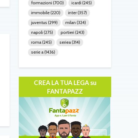
formazioni
(700)
icardi
(245)
immobile
(220)
inter
(357)
juventus
(299)
milan
(324)
napoli
(275)
portieri
(243)
roma
(245)
seriea
(314)
serie a
(1436)
CREA LA TUA LEGA su
FANTAPAZZ