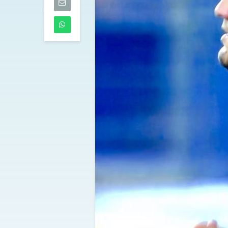
mediche per M
Kevin Carlos
08/08/2026
Tutti gli aggi
di venerdì 7 
07/08/2026
Lazio, Ivanovi
mirino: intesa 
Benfica
07/08/2026