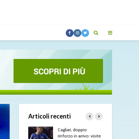
Articoli recenti
 tra Como e
Cagliari, doppio
Spa
 intrecci di
rinforzo in arrivo: visite
Juv