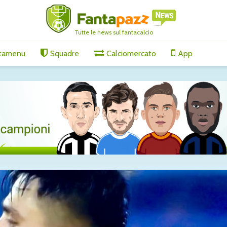
Tutte le news sul fantacalcio
tamenu
Squadre
Calciomercato
App
io
Spalletti prepara
Esposito
vo: visite
Juventus-Inter:
Atalanta: