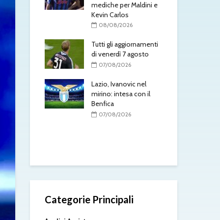
in Serie A
mediche per Maldini e
«D
Kevin Carlos
squ
/2026
di 
08/08/2026
enerbahçe, c’è
0
belga
Tutti gli aggiornamenti
di venerdì 7 agosto
Luc
/2026
dif
07/08/2026
Tor
e, mercato a
triache:
Lazio, Ivanovic nel
0
h e Schmid in
mirino: intesa con il
Benfica
Mus
pis
/2026
07/08/2026
l’a
rad
0
Categorie Principali