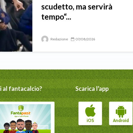
scudetto, ma servirà
tempo“...
Redazione
07/08/2026
 al fantacalcio?
Scarica l’app
iOS
Android