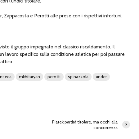
on l’undici titolare.
Zappacosta e Perotti alle prese con i rispettivi infortuni.
isto il gruppo impegnato nel classico riscaldamento. Il
n lavoro specifico sulla condizione atletica per poi passare
attica.
onseca
mkhitaryan
perotti
spinazzola
under
Piatek partirà titolare, ma occhi alla
concorrenza