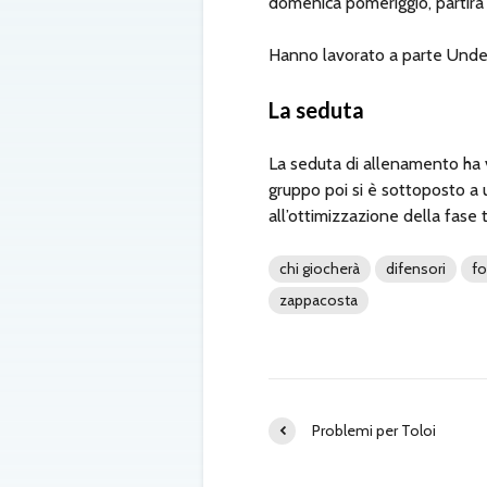
domenica pomeriggio, partirà c
Hanno lavorato a parte Under, 
La seduta
La seduta di allenamento ha v
gruppo poi si è sottoposto a u
all’ottimizzazione della fase t
chi giocherà
difensori
f
zappacosta
Problemi per Toloi