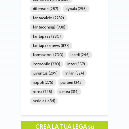
difensori
(287)
dybala
(255)
fantacalcio
(2282)
fantaconsigli
(938)
fantapazz
(280)
fantapazznews
(827)
formazioni
(700)
icardi
(245)
immobile
(220)
inter
(357)
juventus
(299)
milan
(324)
napoli
(275)
portieri
(243)
roma
(245)
seriea
(314)
serie a
(1434)
CREA LA TUA LEGA su