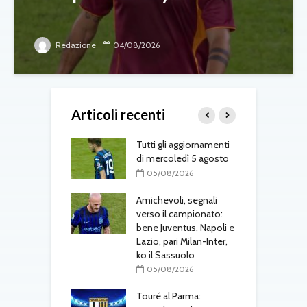
Redazione
04/08/2026
Articoli recenti
 Osorio torna nel
Tutti gli aggiornamenti
M
di mercoledì 5 agosto
f
08/2026
05/08/2026
 al Cagliari, affare
Amichevoli, segnali
N
 c’è l’ok
verso il campionato:
p
alanta
bene Juventus, Napoli e
u
Lazio, pari Milan-Inter,
L
08/2026
ko il Sassuolo
al Parma,
05/08/2026
o definito: visite
M
e in corso
Touré al Parma:
F