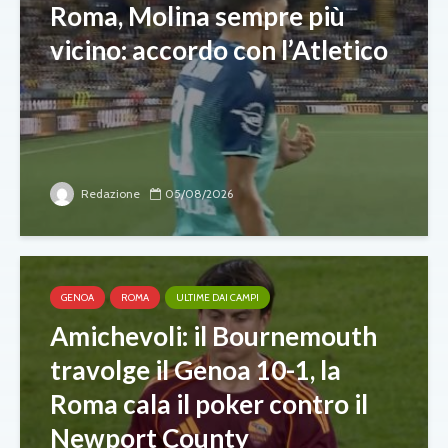
Roma, Molina sempre più
vicino: accordo con l’Atletico
Redazione
05/08/2026
GENOA
ROMA
ULTIME DAI CAMPI
Amichevoli: il Bournemouth
travolge il Genoa 10-1, la
Roma cala il poker contro il
Newport County