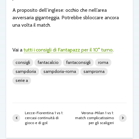
A proposito dell’inglese: occhio che nell’area
avversaria giganteggia. Potrebbe sbloccare ancora
una volta il match.
Vai a
tutti i consigli di Fantapazz per il 10° turno
.
consigli
fantacalcio
fantaconsigli
roma
sampdoria
sampdoria-roma
samproma
serie a
Lecce-Fiorentina 1 vs 1:
Verona-Milan 1 vs 1:
cercasi continuità di
match complicatissimo
gioco e di gol
per gli scaligeri