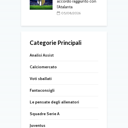
accordo raggiunto con
i
08/2026
l’Atalanta
l
05/08/2026
Categorie Principali
Analisi Assist
Calciomercato
Voti sballati
Fantaconsigli
Le pensate degli allenatori
Squadre Serie A
Juventus