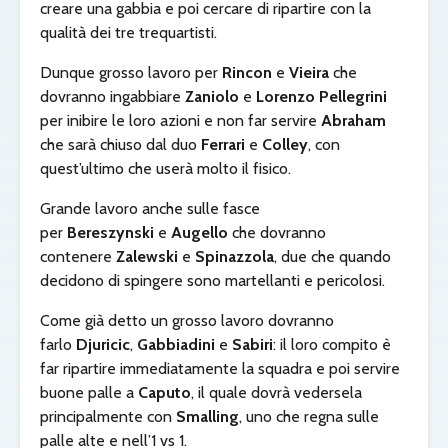
creare una gabbia e poi cercare di ripartire con la
qualità dei tre trequartisti.
Dunque grosso lavoro per
Rincon
e
Vieira
che
dovranno ingabbiare
Zaniolo
e
Lorenzo Pellegrini
per inibire le loro azioni e non far servire
Abraham
che sarà chiuso dal duo
Ferrari
e
Colley
, con
quest’ultimo che userà molto il fisico.
Grande lavoro anche sulle fasce
per
Bereszynski
e
Augello
che dovranno
contenere
Zalewski
e
Spinazzola
, due che quando
decidono di spingere sono martellanti e pericolosi.
Come già detto un grosso lavoro dovranno
farlo
Djuricic
,
Gabbiadini
e
Sabiri
: il loro compito è
far ripartire immediatamente la squadra e poi servire
buone palle a
Caputo
, il quale dovrà vedersela
principalmente con
Smalling
, uno che regna sulle
palle alte e nell’1 vs 1.