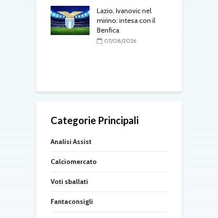
T
one, mercato a
ustriache:
Lazio, Ivanovic nel
tsch e Schmid in
mirino: intesa con il
Benfica
M
p
08/2026
07/08/2026
l
r
Categorie Principali
Analisi Assist
Calciomercato
Voti sballati
Fantaconsigli