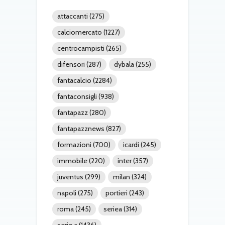
attaccanti
(275)
calciomercato
(1227)
centrocampisti
(265)
difensori
(287)
dybala
(255)
fantacalcio
(2284)
fantaconsigli
(938)
fantapazz
(280)
fantapazznews
(827)
formazioni
(700)
icardi
(245)
immobile
(220)
inter
(357)
juventus
(299)
milan
(324)
napoli
(275)
portieri
(243)
roma
(245)
seriea
(314)
serie a
(1436)