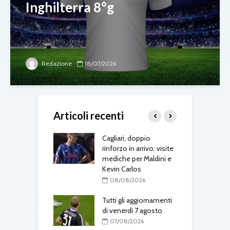
Inghilterra 8°g
Redazione
18/07/2026
Articoli recenti
to tra Como e
Cagliari, doppio
S
a: intrecci di
rinforzo in arrivo: visite
J
o in Serie A
mediche per Maldini e
«
Kevin Carlos
s
08/2026
d
08/08/2026
-Fenerbahçe, c’è
el belga
Tutti gli aggiornamenti
di venerdì 7 agosto
L
08/2026
d
07/08/2026