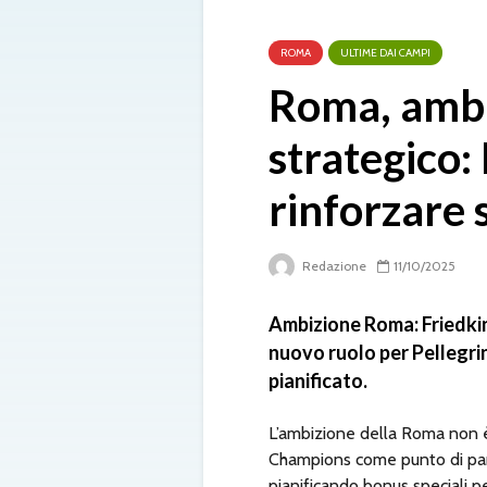
ROMA
ULTIME DAI CAMPI
Roma, ambi
strategico:
rinforzare
Redazione
11/10/2025
Ambizione Roma: Friedkin
nuovo ruolo per Pellegri
pianificato.
L’ambizione della Roma non è 
Champions come punto di parte
pianificando bonus speciali p