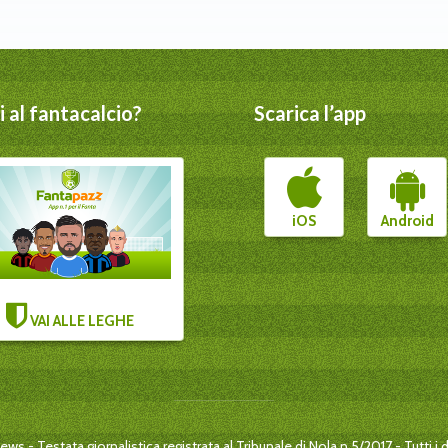
 al fantacalcio?
Scarica l’app
iOS
Android
VAI ALLE LEGHE
s - Testata giornalistica registrata al Tribunale di Nola n.5/2017 - Tutti i dir