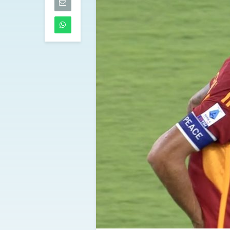
dell’Atalanta
06/08/2026
Touré al Parm
accordo defini
mediche in c
06/08/2026
Tutti gli aggi
di mercoledì 
05/08/2026