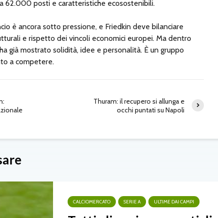
 62.000 posti e caratteristiche ecosostenibili.
ncio è ancora sotto pressione, e Friedkin deve bilanciare
rutturali e rispetto dei vincoli economici europei. Ma dentro
a ha già mostrato solidità, idee e personalità. È un gruppo
nto a competere.
n:
Thuram: il recupero si allunga e
azionale
occhi puntati su Napoli
sare
CALCIOMERCATO
SERIE A
ULTIME DAI CAMPI