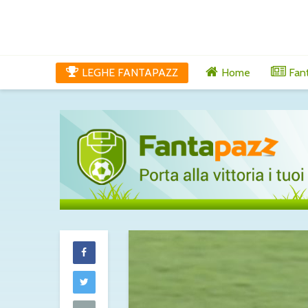
LEGHE FANTAPAZZ
Home
Fan
Maldini al Cagli
chiuso: c’è l’ok