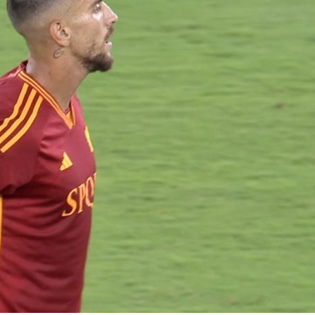
bene Juventus, Napoli e
l’Arsenal
Lazio, pari Milan-Inter,
06/08
ko il Sassuolo
a,
Yan Cou
05/08/2026
to: visite
ufficiale i
orso
Touré al Parma:
trasferi
accordo raggiunto con
prestito
l’Atalanta
06/08
ornamenti
05/08/2026
5 agosto
Milan: O
Molina alla Roma: è
mirino
fatta
06/08
05/08/2026