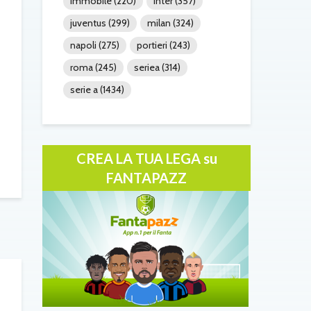
immobile
(220)
inter
(357)
juventus
(299)
milan
(324)
napoli
(275)
portieri
(243)
roma
(245)
seriea
(314)
serie a
(1434)
CREA LA TUA LEGA su
FANTAPAZZ