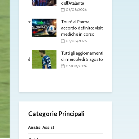
dell’Atalanta
ben
Laz
/2026
06/08/2026
ko 
to è del Como:
Touré al Parma,
0
l
accordo definito: visite
mento in
mediche in corso
Tou
acc
06/08/2026
l’At
/2026
Tutti gli aggiornamenti
0
sorio torna nel
di mercoledì 5 agosto
Mol
05/08/2026
fat
/2026
0
Categorie Principali
Analisi Assist