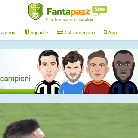
Tutte le news sul fantacalcio
tamenu
Squadre
Calciomercato
App
ari, affare
Amichevoli, segnali
Gabriel J
verso il campionato:
accelera