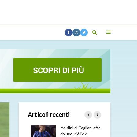
Articoli recenti
esus, il Napoli
Maldini al Cagliari, affare
Ami
: contatti con
chiuso: c’è l’ok
ver