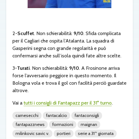
2-
Scuffet
. Non schierabilità:
9/10
. Sfida complicata
per il Cagliari che ospita l’Atalanta. La squadra di
Gasperini segna con grande regolarità e può
confermarsi anche sull’isola quindi fate altre scelte.
3-
Turati
. Non schierabilità:
9/10
. A Frosinone arriva
forse l’avversario peggiore in questo momento. Il
Bologna vola e trova il gol con facilità perciò guardate
altrove.
Vai a
tutti i consigli di Fantapazz per il 31° turno
.
carnesecchi
fantacalcio
fantaconsigli
fantapazznews
formazioni
maignan
milinkovic savic v.
portieri
serie a 31^ giornata