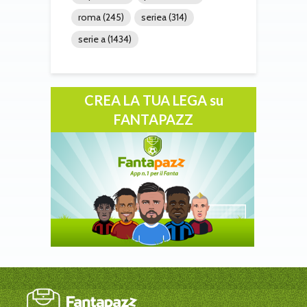
roma
(245)
seriea
(314)
serie a
(1434)
CREA LA TUA LEGA su
FANTAPAZZ