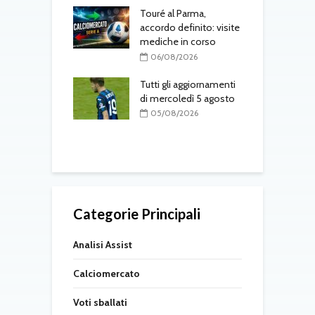
uto è del Como:
Touré al Parma,
e il
accordo definito: visite
rimento in
mediche in corso
T
to
a
06/08/2026
l
08/2026
Tutti gli aggiornamenti
 Osorio torna nel
di mercoledì 5 agosto
M
05/08/2026
f
08/2026
Categorie Principali
Analisi Assist
Calciomercato
Voti sballati