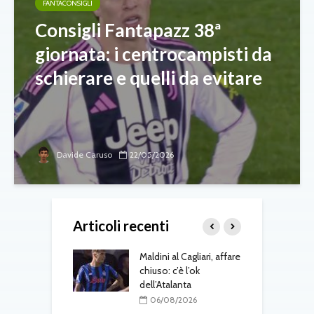
FANTACONSIGLI
Consigli Fantapazz 38ª
giornata: i centrocampisti da
schierare e quelli da evitare
Davide Caruso
22/05/2026
Articoli recenti
 Jesus, il Napoli
Maldini al Cagliari, affare
A
ra: contatti con
chiuso: c’è l’ok
v
al
dell’Atalanta
b
L
08/2026
06/08/2026
k