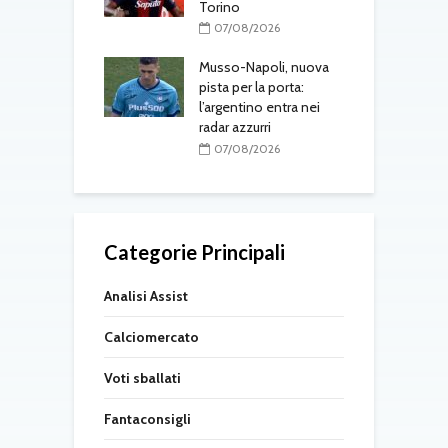
Torino
 Ivanovic nel
G
07/08/2026
 intesa con il
a
a
Musso-Napoli, nuova
l
pista per la porta:
08/2026
l’argentino entra nei
radar azzurri
07/08/2026
Categorie Principali
Analisi Assist
Calciomercato
Voti sballati
Fantaconsigli