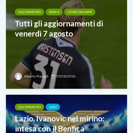
CALCIOMERCATO
SERIE A
ULTIME DAI CAMPI
Tutti gli aggiornamenti di
venerdì 7 agosto
Alberto Mangili
07/08/2026
CALCIOMERCATO
LAZIO
Lazio, Ivanovic nel mirino:
intesa con il Benfica