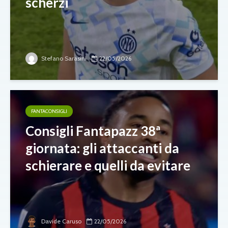
scherzi
Stefano Sarasini
22/05/2026
FANTACONSIGLI
Consigli Fantapazz 38ª
giornata: gli attaccanti da
schierare e quelli da evitare
Davide Caruso
22/05/2026