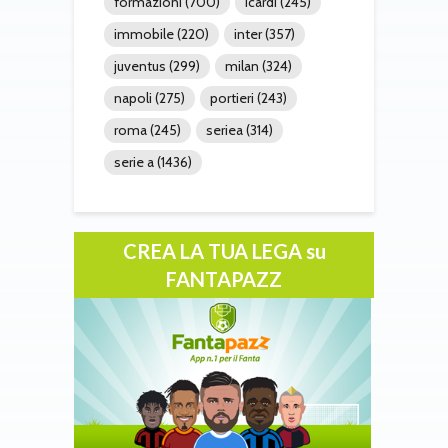
formazioni
(700)
icardi
(245)
immobile
(220)
inter
(357)
juventus
(299)
milan
(324)
napoli
(275)
portieri
(243)
roma
(245)
seriea
(314)
serie a
(1436)
CREA LA TUA LEGA su
FANTAPAZZ