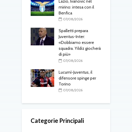
one, mercato a
Lazio, Ivanovic nel
M
ustriache:
mirino: intesa con il
p
tsch e Schmid in
Benfica
l
r
07/08/2026
08/2026
Spalletti prepara
ri, doppio
Juventus-Inter:
M
o in arrivo: visite
«Dobbiamo essere
a
e per Maldini e
squadra. Yildiz giocherà
s
Carlos
di più»
t
08/2026
07/08/2026
gli aggiornamenti
Lucumì-Juventus, il
T
erdì 7 agosto
difensore spinge per
d
Torino
08/2026
07/08/2026
Categorie Principali