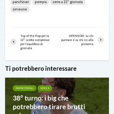
panchinari
pereyra
serie a 22^ giornata
simeone
Top of the Flop per la
DIFENSORI: su chi
22°: scelte complesse
puntare e su chi no alla
per l’equilibrio di
prossima
giornata
Ti potrebbero interessare
FANTACONSIGLI
SERIE A
38° turno: i big che
potrebbero tirare brutti