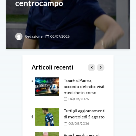
centrocampo
Redazione
02/07/2026
Articoli recenti
uto è del Como:
Touré al Parma,
T
e il
accordo definito: visite
a
rimento in
mediche in corso
l
to
06/08/2026
08/2026
Tutti gli aggiornamenti
M
 Osorio torna nel
di mercoledì 5 agosto
f
05/08/2026
08/2026
Amichevoli, segnali
N