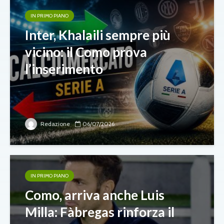
IN PRIMO PIANO
Inter, Khalaili sempre più
vicino: il Como prova
l’inserimento
Redazione
06/07/2026
IN PRIMO PIANO
Como, arriva anche Luis
Milla: Fàbregas rinforza il