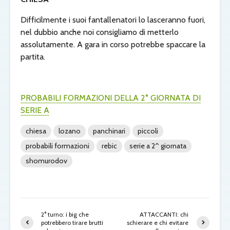
Difficilmente i suoi fantallenatori lo lasceranno fuori,
nel dubbio anche noi consigliamo di metterlo
assolutamente. A gara in corso potrebbe spaccare la
partita.
PROBABILI FORMAZIONI DELLA 2° GIORNATA DI
SERIE A
chiesa
lozano
panchinari
piccoli
probabili formazioni
rebic
serie a 2^ giornata
shomurodov
2° turno: i big che
ATTACCANTI: chi
potrebbero tirare brutti
schierare e chi evitare