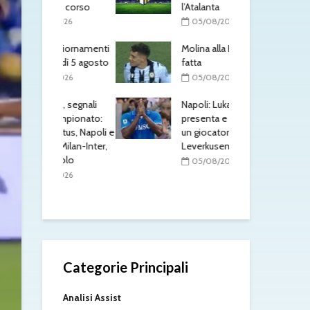
in corso
l’Atalanta
il R
libe
/2026
05/08/2026
0
 aggiornamenti
Molina alla Roma: è
ledì 5 agosto
fatta
Rom
più
/2026
05/08/2026
l’At
li, segnali
Napoli: Lukaku non si
0
 campionato:
presenta e Gutierrez è
entus, Napoli e
un giocatore del
Mon
ri Milan-Inter,
Leverkusen
Rob
ssuolo
pre
05/08/2026
So
/2026
0
Categorie Principali
Analisi Assist