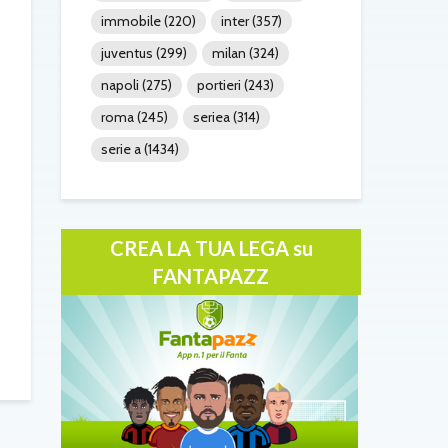
immobile
(220)
inter
(357)
juventus
(299)
milan
(324)
napoli
(275)
portieri
(243)
roma
(245)
seriea
(314)
serie a
(1434)
CREA LA TUA LEGA su
FANTAPAZZ