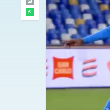
l’Atalanta
05/08/2026
Molina alla R
fatta
05/08/2026
Napoli: Lukaku
presenta e Gu
un giocatore 
Leverkusen
05/08/2026