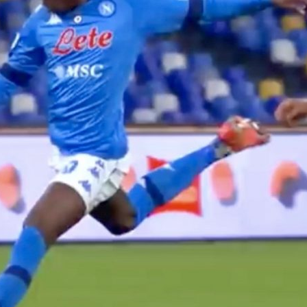
il Real Madrid dà il via
mediche 
libera
06/08
05/08/2026
oma: è
Tutti gli
Roma, Molina sempre
di merco
più vicino: accordo con
05/08
l’Atletico
 non si
Amichevo
05/08/2026
tierrez è
verso il
del
Monza, colpo
bene Juv
Robinson: arriva in
Lazio, pa
prestito dal
ko il Sa
Southampton
05/08
05/08/2026