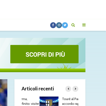
Articoli recenti
 Parma,
Touré al Parma:
Mas
efinito: visite
accordo raggiunto con
Fio