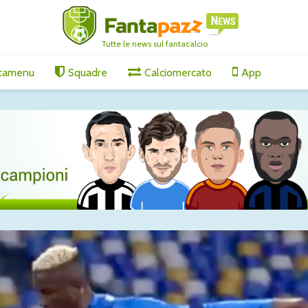
Tutte le news sul fantacalcio
tamenu
Squadre
Calciomercato
App
a:
Mastantuono alla
Touré al
unto con
Fiorentina, affare fatto:
accordo d