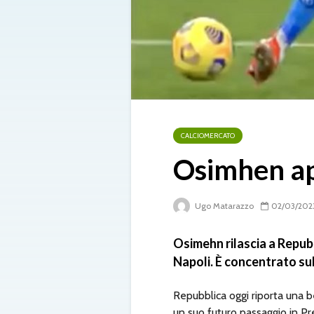
CALCIOMERCATO
Osimhen ap
Ugo Matarazzo
02/03/202
Osimehn rilascia a Repubb
Napoli. È concentrato sul
Repubblica oggi riporta una b
un suo futuro passaggio in P