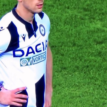
servirà
trasferimento in
«Dobbia
prestito
squadra. 
di più»
06/08/2026
07/08
ornamenti
Milan: Osorio torna nel
agosto
mirino
Lucumì-Ju
difensor
06/08/2026
Torino
il Napoli
Maldini al Cagliari, affare
07/08
atti con
chiuso: c’è l’ok
dell’Atalanta
Musso-N
pista per
06/08/2026
l’argenti
radar azz
07/08