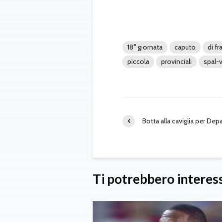
18° giornata
caputo
di f
piccola
provinciali
spal-
Botta alla caviglia per Depa
Ti potrebbero interes