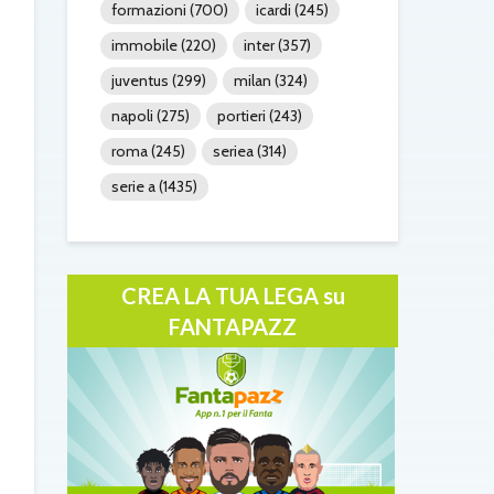
formazioni
(700)
icardi
(245)
immobile
(220)
inter
(357)
juventus
(299)
milan
(324)
napoli
(275)
portieri
(243)
roma
(245)
seriea
(314)
serie a
(1435)
CREA LA TUA LEGA su
FANTAPAZZ