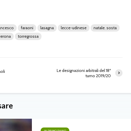
rancesco
faraoni
lasagna
lecce-udinese
natale. sosta
verona
torregrossa
Le designazioni arbitrali del 18º
oli
turno 2019/20
sare
IN PRIMO PIANO