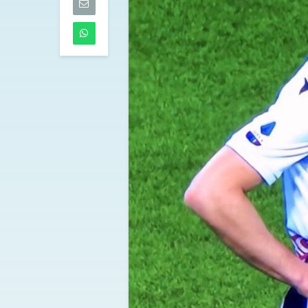
scudetto, ma 
tempo“
07/08/2026
Tutti gli aggi
di giovedì 6 
07/08/2026
Gabriel Jesus, 
accelera: cont
l’Arsenal
06/08/2026