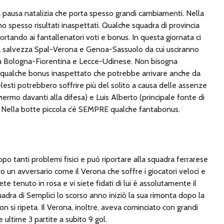
 pausa natalizia che porta spesso grandi cambiamenti. Nella
o spesso risultati inaspettati. Qualche squadra di provincia
rtando ai fantallenatori voti e bonus. In questa giornata ci
ona salvezza Spal-Verona e Genoa-Sassuolo da cui usciranno
 Bologna-Fiorentina e Lecce-Udinese. Non bisogna
di qualche bonus inaspettato che potrebbe arrivare anche da
lesti potrebbero soffrire più del solito a causa delle assenze
hermo davanti alla difesa) e Luis Alberto (principale fonte di
l). Nella botte piccola c’è SEMPRE qualche fantabonus.
dopo tanti problemi fisici e può riportare alla squadra ferrarese
ro un avversario come il Verona che soffre i giocatori veloci e
te tenuto in rosa e vi siete fidati di lui è assolutamente il
adra di Semplici lo scorso anno iniziò la sua rimonta dopo la
on si ripeta. Il Verona, inoltre, aveva cominciato con grandi
 ultime 3 partite a subito 9 gol.