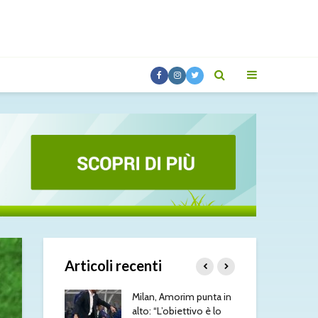
Articoli recenti
 prepara
Milan, Amorim punta in
Yan
Inter:
alto: “L’obiettivo è lo
uffi