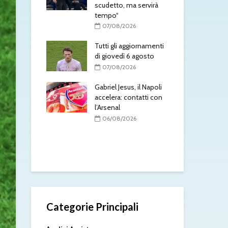
mo essere
scudetto, ma servirà
tra
Yildiz giocherà
tempo“
pre
07/08/2026
0
/2026
Tutti gli aggiornamenti
Mil
ventus, il
di giovedì 6 agosto
mir
e spinge per
07/08/2026
0
Gabriel Jesus, il Napoli
Mald
/2026
accelera: contatti con
chiu
apoli, nuova
l’Arsenal
del
 la porta:
06/08/2026
0
no entra nei
urri
/2026
Categorie Principali