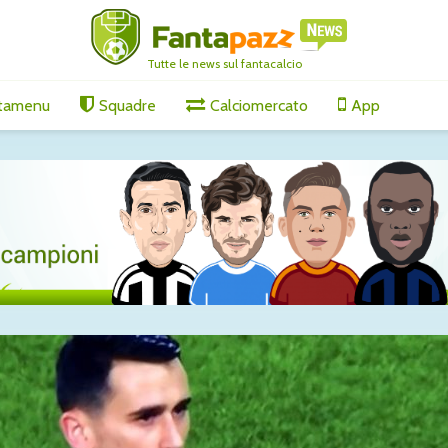
Tutte le news sul fantacalcio
tamenu
Squadre
Calciomercato
App
 punta in
Yan Couto è del Como:
Spalletti
ivo è lo
ufficiale il
Juventus-