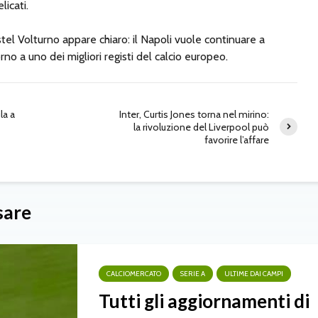
icati.
tel Volturno appare chiaro: il Napoli vuole continuare a
orno a uno dei migliori registi del calcio europeo.
la a
Inter, Curtis Jones torna nel mirino:
la rivoluzione del Liverpool può
favorire l’affare
sare
CALCIOMERCATO
SERIE A
ULTIME DAI CAMPI
Tutti gli aggiornamenti di