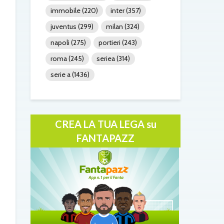
immobile
(220)
inter
(357)
juventus
(299)
milan
(324)
napoli
(275)
portieri
(243)
roma
(245)
seriea
(314)
serie a
(1436)
CREA LA TUA LEGA su
FANTAPAZZ