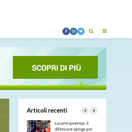
Articoli recenti
 aggiornamenti
Lucumì-Juventus, il
Tut
dì 7 agosto
difensore spinge per
di 