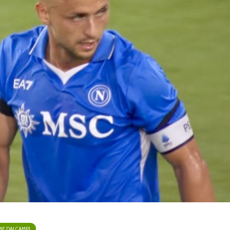
07/08/2026
07/08
Gabriel Jesus, il Napoli
Lazio, Iv
, nuova
accelera: contatti con
mirino: i
rta:
l’Arsenal
Benfica
tra nei
06/08/2026
07/08
Yan Couto è del Como:
Spalletti
ufficiale il
Juventus-
 punta in
trasferimento in
«Dobbia
ivo è lo
prestito
squadra. 
servirà
di più»
06/08/2026
07/08
ME DAI CAMPI