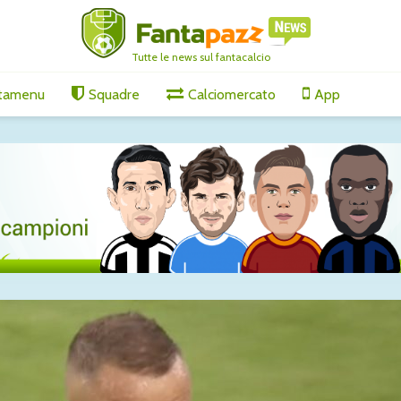
Tutte le news sul fantacalcio
tamenu
Squadre
Calciomercato
App
s, il
Tutti gli aggiornamenti
Tutti gli
nge per
di giovedì 6 agosto
di vener