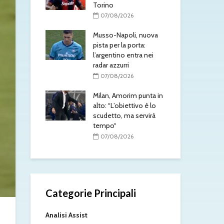
Torino
/2026
0
07/08/2026
anovic nel
Gabr
ntesa con il
Musso-Napoli, nuova
acc
pista per la porta:
l’A
l’argentino entra nei
/2026
0
radar azzurri
 prepara
Yan
07/08/2026
Inter:
uffi
mo essere
Milan, Amorim punta in
tra
Yildiz giocherà
alto: “L’obiettivo è lo
pre
scudetto, ma servirà
0
tempo“
/2026
07/08/2026
Categorie Principali
Analisi Assist