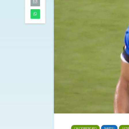
Torino
07/08/2026
Musso-Napoli
pista per la po
l’argentino en
radar azzurri
07/08/2026
Milan, Amorim
alto: “L’obiett
scudetto, ma 
tempo“
07/08/2026
CALCIOMERCATO
NAPOLI
ULTI