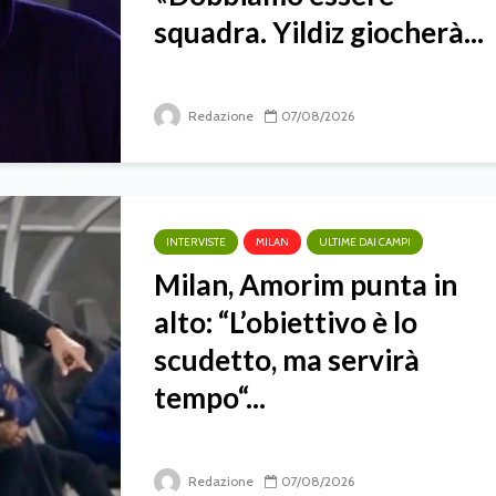
squadra. Yildiz giocherà...
Redazione
07/08/2026
INTERVISTE
MILAN
ULTIME DAI CAMPI
Milan, Amorim punta in
alto: “L’obiettivo è lo
scudetto, ma servirà
tempo“...
Redazione
07/08/2026