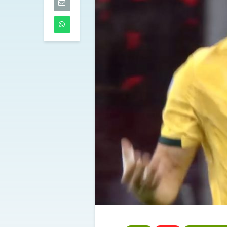
07/08/2026
Lazio, Ivanovi
mirino: intesa 
Benfica
07/08/2026
Spalletti prep
Juventus-Inter
«Dobbiamo e
squadra. Yildi
di più»
07/08/2026