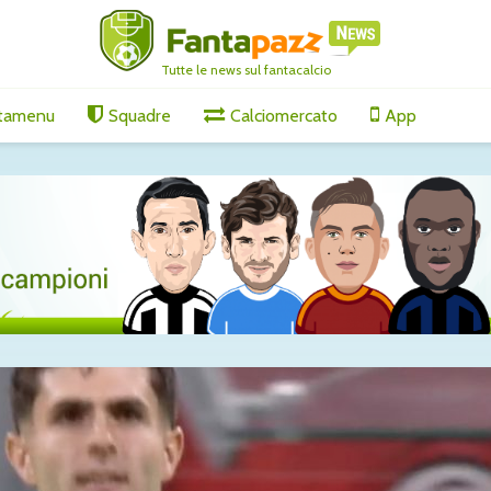
Tutte le news sul fantacalcio
tamenu
Squadre
Calciomercato
App
ornamenti
Lucumì-Juventus, il
Lukaku-F
agosto
difensore spinge per
il sì del 