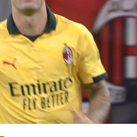
Torino
08/08
07/08/2026
c nel
Frosinon
con il
Musso-Napoli, nuova
tinte aus
pista per la porta:
Grillitsc
l’argentino entra nei
arrivo
radar azzurri
08/08
ara
07/08/2026
:
Cagliari,
ssere
Milan, Amorim punta in
rinforzo i
z giocherà
alto: “L’obiettivo è lo
mediche 
scudetto, ma servirà
Kevin Ca
tempo“
08/08
07/08/2026