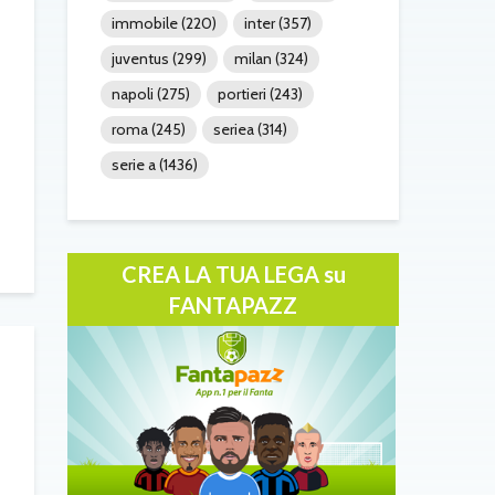
immobile
(220)
inter
(357)
juventus
(299)
milan
(324)
napoli
(275)
portieri
(243)
roma
(245)
seriea
(314)
serie a
(1436)
CREA LA TUA LEGA su
FANTAPAZZ