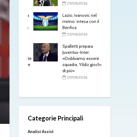
Tor
/2026
07/08/2026
0
e, mercato a
Lazio, Ivanovic nel
triache:
mirino: intesa con il
Mus
h e Schmid in
Benfica
pis
l’a
07/08/2026
rad
/2026
Spalletti prepara
0
 doppio
Juventus-Inter:
n arrivo: visite
«Dobbiamo essere
Mil
per Maldini e
squadra. Yildiz giocherà
alto
rlos
di più»
scu
te
/2026
07/08/2026
0
Categorie Principali
Analisi Assist