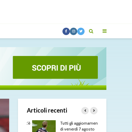
Articoli recenti
enerbahçe, c’è
Tutti gli aggiornamenti
Luc
belga
di venerdì 7 agosto
dif