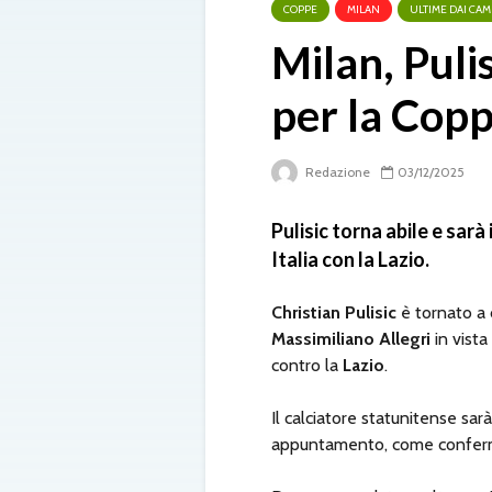
COPPE
MILAN
ULTIME DAI CAM
Milan, Puli
per la Copp
Redazione
03/12/2025
Pulisic torna abile e sarà
Italia con la Lazio.
Christian Pulisic
è tornato a 
Massimiliano Allegri
in vista
contro la
Lazio
.
Il calciatore statunitense sar
appuntamento, come conferma